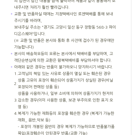
의 답변이 담긴 내용을 함께 출력하여 제품과 같이 동봉해서 보
내주시면 처리가 훨씬 빨라집니다.
＊
교환 및 반품하실 때에는 지정택배사인 로젠택배를 통해 보내
주시기를 바라며,
보내주실 주소는 "경기도 고양시 일산 동구 장항동 568-3 파이
디온스퀘어"입니다.
(※ 교환 및 반품은 본사와 통화 후 사전에 접수가 된 경우에만
가능합니다)
＊
본사의 배송착오등의 오류는 본사에서 택배비를 부담하며, 고
객단순변심에 의한 교환은 왕복택배비를 부담하셔야 합니다.
＊
아래와 같은 경우는 반품이 불가하오니 양지하시기 바랍니다.
1.
고객님의 책임 있는 사유로 상품이 멸실 또는 훼손된 경우
상품 고유의 포장이 훼손되어 상품가치가 상실된 경우(비닐
2.
포장되어 판매된 상품 등)
상품을 사용하거나, 일부 소비에 의하여 상품가치가 현저히
3.
감소한 경우(이미 사용한 상품, 보관 부주의로 인한 표지 오
염 등)
4.
복제가 가능한 재화등의 포장을 훼손한 경우 (복제가 가능한
재화_ 음반,악보 등)
- 포장이 개봉된 음반의 경우 복제가 가능하므로 반품불가품
목임(포장훼손이 안된경우 반품/교환 가능)