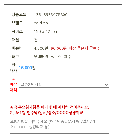
· 상품코드
13813973478800
· 브랜드
paidion
· 사이즈
150 x 120 cm
· 재질
천
· 배송비
4,000원
(90,000원 이상 주문시 무료 )
· 태그
무대배경, 성탄절, 예수
· 판
16,000
원
매가
·
※
마감
처리
★ 주문요청사항을 아래 칸에 자세히 적어주세요.
예. A-1형 현수막/일시/장소/OOOO성경학교