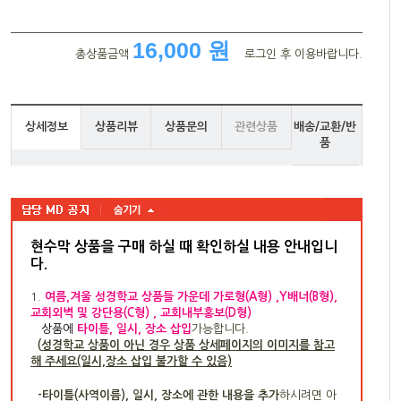
16,000 원
총상품금액
로그인 후 이용바랍니다.
상세정보
상품리뷰
상품문의
관련상품
배송/교환/반
품
현수막 상품을 구매 하실 때 확인하실 내용 안내입니
다
.
1.
여름,겨울 성경학교 상품들 가운데 가로형(A형) ,Y배너(B형),
교회외벽 및 강단용(C형) , 교회내부홍보(D형)
상품
에
타이틀, 일시, 장소 삽입
가능합니다.
(
성경학교 상품이 아닌 경우 상품 상세페이지의 이미지를 참고
해 주세요(일시,장소 삽입 불가할 수 있음)
-타이틀(사역이름), 일시, 장소에 관한 내용을 추가
하시려면 아