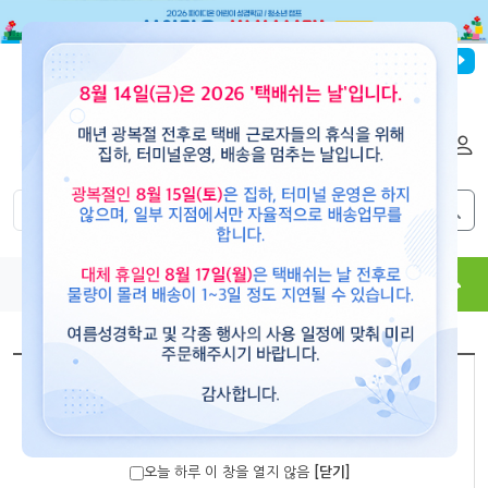
파이디온선교회
로그인
회원가입
해외배송
|
|
0
0
교재
도서
뮤직
용품
현수막
콘텐츠
[paidion]
왕이 나셨도다 현수막 (소)
오늘 하루 이 창을 열지 않음
[닫기]