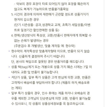
- 악보의 경우 포장이 따로 되어있지 않아 포장을 훼손하지
않고도 복제가 가능하므로 반품불가품목임
5.
시간의 경과에 의하여 재판매가 곤란할 정도로 상품가치가
현저히 감소한 경우
(단기 시즌상품- 공과,성경학교 교재, 초특가 세일상품/이벤
트로 일정기간 할인판매한 상품 등)
6.
판매/생산방식의 특성상, 교환/반품시 판매자에게 회복할 수
없는 손해가 발생하는 경우
(주문접수 후 개별생산, 맞춤 제작등 예: 현수막)
＊
현수막의 제작특성상 맞춤제작형태 이므로, 반품이 되지 않습
니다. 신중하게 결정하여 주시기 바랍니다.
단, 본사의 책임으로 잘못된 경우 반품처리를 해드립니다.
＊
상품 택(tag)제거 또는 개봉으로 상품 가치 훼손 시에는 7일 이
내라도 교환 및 반품이 불가능합니다.
＊
저단가 상품, 일부 특가 상품은 고객 변심에 의한 교환, 반품은
고객께서 배송비를 부담하셔야 합니다.(제품의 하자,배송오류
는 제외)
＊
일부 특가 상품의 경우, 인수 후에는 제품 하자나 오배송의 경
우를 제외한 고객님의 단순변심에 의한 교환, 반품이 불가능할
수 있사오니, 각 상품의 상품상세정보를 꼭 참조하십시오.