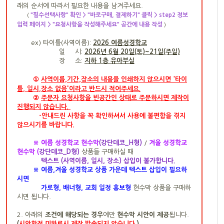
래의 순서에 따라서 필요한 내용을 남겨주세요.
"필수선택사항" 확인 > "바로구매, 결제하기" 클릭 > step2 정보
(
입력 페이지 > "요청사항을 작성해주세요" 공간에 내용 작성
)
ex)
타이틀(사역이름):
2026 여름성경학교
일 시:
2026년 6월 20일(토)~21일(주일)
장 소:
지하 1층 유아부실
①
사역이름,기간,장
소의 내용을 인쇄하지 않으시면
'타이
'
틀
,
일시,장소 없음
이라고 반드시 적어주세요.
②
주문자 요청사항을 빈공간인
상태로 주문하시면 제작이
진행되지 않습니다.
-
안내드린 사항을 꼭 확인하셔서
사용에 불편함을 겪지
않으시기를 바랍니다.
※ 여름 성경학교 현수막
(강단데코_H형)
/
겨울 성경학교
현수막 (
강단데코_D형)
상품들 구매하실 때
텍스트 (사역이름, 일시, 장소) 삽입이 불가합니다.
※
여름,겨울 성경학교 상품 가운데 텍스트 삽입이 필요하
시면
가로형, 배너형, 교회 일정 홍보형
현수막 상품을 구매하
시면 됩니다.
2. 아래의
조건에 해당되는 경우
에만
현수막 시안이 제공
됩니다.
(
시안확정 미완료시 제작 발송되지 않습니다.
)