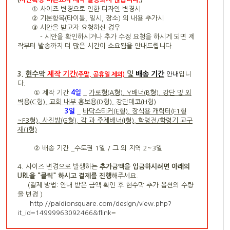
① 사이즈 변경으로 인한 디자인 변경시
② 기본항목(타이틀, 일시, 장소) 외 내용 추가시
③ 시안을 받고자 요청하신 경우
- 시안을 확인하시거나 추가 수정 요청을 하시게 되면 제
작부터 발송까지 더 많은 시간이 소요됨을 안내드립니다.
현수막
제작 기간
및
배송 기간
3.
안내
입니
(주말, 공휴일 제외)
다.
① 제작 기간
4
일
_
가로형(A형), Y배너(B형), 강단 및 외
벽용(C형), 교회 내부 홍보용(D형), 강단데코(H형)
3일
_
바닥스티커(E형), 장식용 캐릭터(F1형
~F3형), 사진방(G형), 각 과 주제배너(I형), 학령전/학령기 교구
재(J형)
② 배송 기간 _수도권 1일 / 그 외 지역 2~3일
4. 사이즈 변경으로 발생하는
추가금액을 입금하시려면 아래의
URL을 "클릭" 하시고 결제를 진행
해주세요.
(결제 방법: 안내 받은
금액 확인 후 현수막 추가 옵션의 수량
을 변경
)
http://paidionsquare.com/design/view.php?
it_id=14999963092466&flink
=