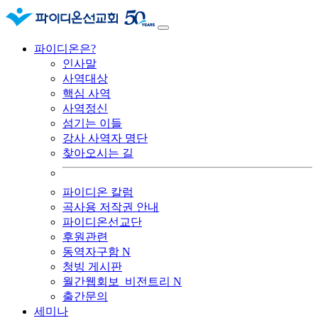
파이디온은?
인사말
사역대상
핵심 사역
사역정신
섬기는 이들
강사 사역자 명단
찾아오시는 길
파이디온 칼럼
곡사용 저작권 안내
파이디온선교단
후원관련
동역자구함
N
청빙 게시판
월간웹회보_비전트리
N
출간문의
세미나