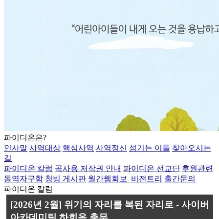
파이디온은?
인사말
사역대상
핵심사역
사역정신
섬기는 이들
찾아오시는
길
파이디온 칼럼
곡사용 저작권 안내
파이디온 선교단
후원관련
동역자구함
청빙 게시판
월간웹회보_비전트리
출간문의
파이디온 칼럼
[2026년 2월] 위기의 자리를 복된 자리로 - 사이버
아카데미팀 하희옥 총무