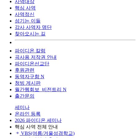
사역대상
핵심 사역
사역정신
섬기는 이들
강사 사역자 명단
찾아오시는 길
파이디온 칼럼
곡사용 저작권 안내
파이디온선교단
후원관련
동역자구함
N
청빙 게시판
월간웹회보_비전트리
N
출간문의
세미나
온라인 등록
2026 파이디온 세미나
핵심 사역 전체 안내
VBS(여름/겨울성경학교)