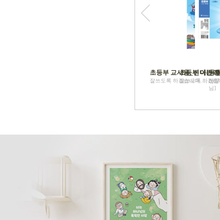
초등부 교사용_신나는 성
초등부 어린이
동행
잘쓰도록 하겠습니다..... [tj07
잘쓰도록 하겠습니다..
신앙적
님]