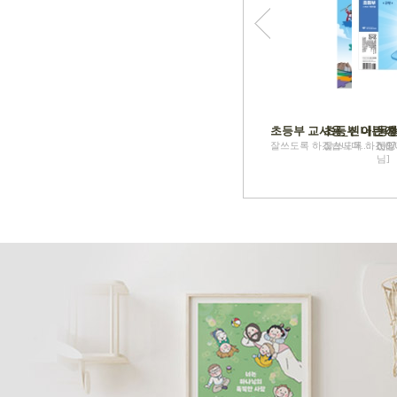
초등부 교사용_신나는 성
초등부 어린이
동행
잘쓰도록 하겠습니다..... [tj07
잘쓰도록 하겠습니다..
신앙적
님]