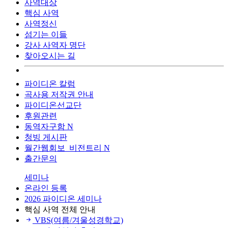
사역대상
핵심 사역
사역정신
섬기는 이들
강사 사역자 명단
찾아오시는 길
파이디온 칼럼
곡사용 저작권 안내
파이디온선교단
후원관련
동역자구함
N
청빙 게시판
월간웹회보_비전트리
N
출간문의
세미나
온라인 등록
2026 파이디온 세미나
핵심 사역 전체 안내
VBS(여름/겨울성경학교)