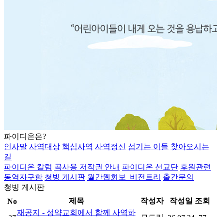
파이디온은?
인사말
사역대상
핵심사역
사역정신
섬기는 이들
찾아오시는
길
파이디온 칼럼
곡사용 저작권 안내
파이디온 선교단
후원관련
동역자구함
청빙 게시판
월간웹회보_비전트리
출간문의
청빙 게시판
제목
작성자
작성일
조회
No
재공지 - 성약교회에서 함께 사역하