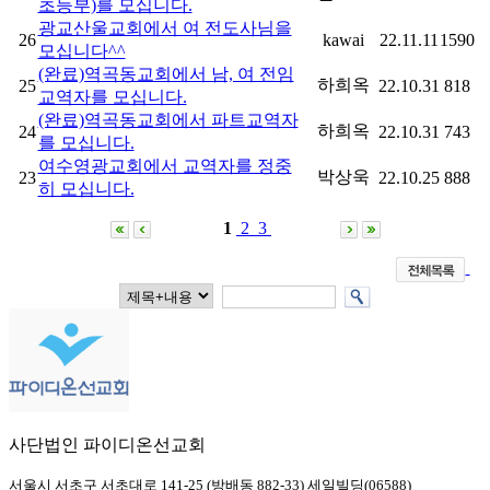
초등부)를 모십니다.
광교산울교회에서 여 전도사님을
26
kawai
22.11.11
1590
모십니다^^
(완료)역곡동교회에서 남, 여 전임
하희옥
25
22.10.31
818
교역자를 모십니다.
(완료)역곡동교회에서 파트교역자
하희옥
24
22.10.31
743
를 모십니다.
여수영광교회에서 교역자를 정중
박상욱
23
22.10.25
888
히 모십니다.
1
2
3
사단법인 파이디온선교회
서울시 서초구 서초대로 141-25 (방배동 882-33) 세일빌딩(06588)