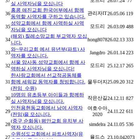
모드리
37
26.07.24
77
실 사역자님을 모십니다
홍콩 애진교회 한국어부에서 함께
관리자IT
36
26.05.06
119
동역할 사역자를 구하고 있습니다.
성약교회에서 함께 사역하실 사역
모드리
35
26.03.09
488
자님을 모십니다
(해외) 칠레소망교회 부교역자 모십
34
hong8078
26.02.13
333
니다.
와~우리교회 에서 유년부(파트) 사
33
Jangdro
26.01.14
223
역자를 모십니다.
서울 암사동 성약교회에서 함께 사
모드리
32
25.12.17
265
역하실 사역자님을 모십니다!
한사랑교회에서 선교적공동체를
31
함께 세워갈 동역자를 청빙합니다.
물두더지
25.09.20
312
(전임_수원)
10명의 유초등부 아이들과 함께하
작은산길
30
24.12.11
827
실 사역자님을 모십니다.
인천용현동교회에서 남여 사역자
여호수아
29
24.11.22
611
(전임)을 모십니다.
2020
(중구 순화동) 평안교회 유치부 사
28
simdelra
24.11.05
536
역자 모십니다.
수원성도교회에서 파트사역자(유
율드스
27
23.10.04
2073