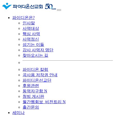
파이디온은?
인사말
사역대상
핵심 사역
사역정신
섬기는 이들
강사 사역자 명단
찾아오시는 길
파이디온 칼럼
곡사용 저작권 안내
파이디온선교단
후원관련
동역자구함
N
청빙 게시판
월간웹회보_비전트리
N
출간문의
세미나