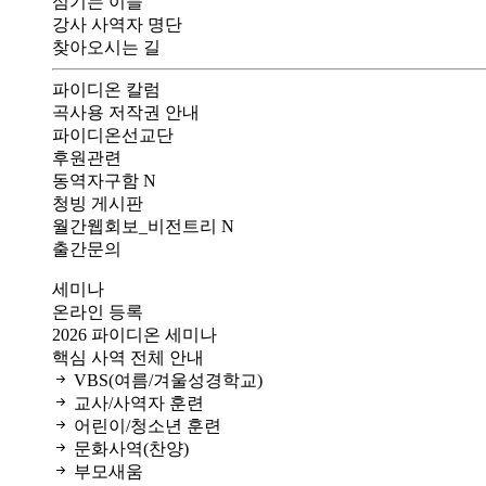
섬기는 이들
강사 사역자 명단
찾아오시는 길
파이디온 칼럼
곡사용 저작권 안내
파이디온선교단
후원관련
동역자구함
N
청빙 게시판
월간웹회보_비전트리
N
출간문의
세미나
온라인 등록
2026 파이디온 세미나
핵심 사역 전체 안내
VBS(여름/겨울성경학교)
교사/사역자 훈련
어린이/청소년 훈련
문화사역(찬양)
부모새움