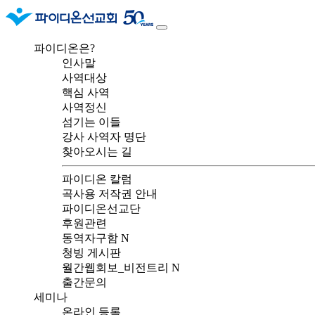
파이디온은?
인사말
사역대상
핵심 사역
사역정신
섬기는 이들
강사 사역자 명단
찾아오시는 길
파이디온 칼럼
곡사용 저작권 안내
파이디온선교단
후원관련
동역자구함
N
청빙 게시판
월간웹회보_비전트리
N
출간문의
세미나
온라인 등록