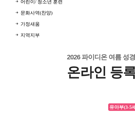
어린이/ 청소년 훈련
문화사역(찬양)
가정새움
지역지부
2026 파이디온 여름 성
온라인 등
유아부(3-5세