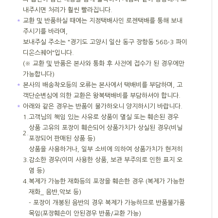
내주시면 처리가 훨씬 빨라집니다.
＊
교환 및 반품하실 때에는 지정택배사인 로젠택배를 통해 보내
주시기를 바라며,
보내주실 주소는 "경기도 고양시 일산 동구 장항동 568-3 파이
디온스퀘어"입니다.
(※ 교환 및 반품은 본사와 통화 후 사전에 접수가 된 경우에만
가능합니다)
＊
본사의 배송착오등의 오류는 본사에서 택배비를 부담하며, 고
객단순변심에 의한 교환은 왕복택배비를 부담하셔야 합니다.
＊
아래와 같은 경우는 반품이 불가하오니 양지하시기 바랍니다.
1.
고객님의 책임 있는 사유로 상품이 멸실 또는 훼손된 경우
상품 고유의 포장이 훼손되어 상품가치가 상실된 경우(비닐
2.
포장되어 판매된 상품 등)
상품을 사용하거나, 일부 소비에 의하여 상품가치가 현저히
3.
감소한 경우(이미 사용한 상품, 보관 부주의로 인한 표지 오
염 등)
4.
복제가 가능한 재화등의 포장을 훼손한 경우 (복제가 가능한
재화_ 음반,악보 등)
- 포장이 개봉된 음반의 경우 복제가 가능하므로 반품불가품
목임(포장훼손이 안된경우 반품/교환 가능)