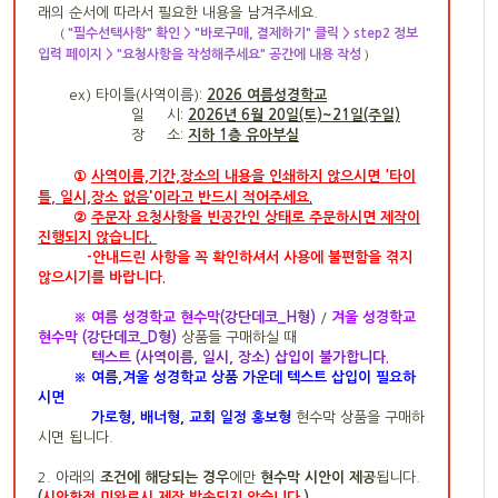
래의 순서에 따라서 필요한 내용을 남겨주세요.
"필수선택사항" 확인 > "바로구매, 결제하기" 클릭 > step2 정보
(
입력 페이지 > "요청사항을 작성해주세요" 공간에 내용 작성
)
ex)
타이틀(사역이름):
2026 여름성경학교
일 시:
2026년 6월 20일(토)~21일(주일)
장 소:
지하 1층 유아부실
①
사역이름,기간,장
소의 내용을 인쇄하지 않으시면
'타이
'
틀
,
일시,장소 없음
이라고 반드시 적어주세요.
②
주문자 요청사항을 빈공간인
상태로 주문하시면 제작이
진행되지 않습니다.
-
안내드린 사항을 꼭 확인하셔서
사용에 불편함을 겪지
않으시기를 바랍니다.
※ 여름 성경학교 현수막
(강단데코_H형)
/
겨울 성경학교
현수막 (
강단데코_D형)
상품들 구매하실 때
텍스트 (사역이름, 일시, 장소) 삽입이 불가합니다.
※
여름,겨울 성경학교 상품 가운데 텍스트 삽입이 필요하
시면
가로형, 배너형, 교회 일정 홍보형
현수막 상품을 구매하
시면 됩니다.
2. 아래의
조건에 해당되는 경우
에만
현수막 시안이 제공
됩니다.
(
시안확정 미완료시 제작 발송되지 않습니다.
)