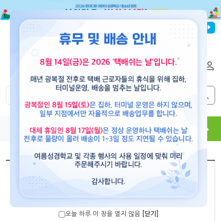
파이디온선교회
로그인
회원가입
해외배송
|
|
0
0
교재
도서
뮤직
용품
현수막
콘텐츠
[paidion]
메리 크리스마스_Blue 현수막 (대)
오늘 하루 이 창을 열지 않음
[닫기]