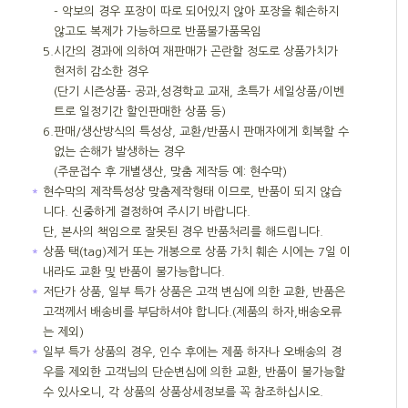
- 악보의 경우 포장이 따로 되어있지 않아 포장을 훼손하지
않고도 복제가 가능하므로 반품불가품목임
5.
시간의 경과에 의하여 재판매가 곤란할 정도로 상품가치가
현저히 감소한 경우
(단기 시즌상품- 공과,성경학교 교재, 초특가 세일상품/이벤
트로 일정기간 할인판매한 상품 등)
6.
판매/생산방식의 특성상, 교환/반품시 판매자에게 회복할 수
없는 손해가 발생하는 경우
(주문접수 후 개별생산, 맞춤 제작등 예: 현수막)
＊
현수막의 제작특성상 맞춤제작형태 이므로, 반품이 되지 않습
니다. 신중하게 결정하여 주시기 바랍니다.
단, 본사의 책임으로 잘못된 경우 반품처리를 해드립니다.
＊
상품 택(tag)제거 또는 개봉으로 상품 가치 훼손 시에는 7일 이
내라도 교환 및 반품이 불가능합니다.
＊
저단가 상품, 일부 특가 상품은 고객 변심에 의한 교환, 반품은
고객께서 배송비를 부담하셔야 합니다.(제품의 하자,배송오류
는 제외)
＊
일부 특가 상품의 경우, 인수 후에는 제품 하자나 오배송의 경
우를 제외한 고객님의 단순변심에 의한 교환, 반품이 불가능할
수 있사오니, 각 상품의 상품상세정보를 꼭 참조하십시오.