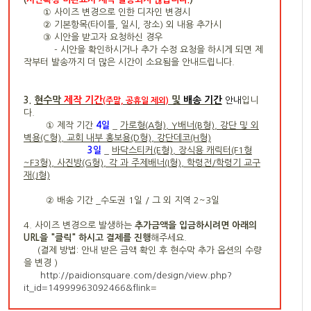
① 사이즈 변경으로 인한 디자인 변경시
② 기본항목(타이틀, 일시, 장소) 외 내용 추가시
③ 시안을 받고자 요청하신 경우
- 시안을 확인하시거나 추가 수정 요청을 하시게 되면 제
작부터 발송까지 더 많은 시간이 소요됨을 안내드립니다.
현수막
제작 기간
및
배송 기간
3.
안내
입니
(주말, 공휴일 제외)
다.
① 제작 기간
4
일
_
가로형(A형), Y배너(B형), 강단 및 외
벽용(C형), 교회 내부 홍보용(D형), 강단데코(H형)
3일
_
바닥스티커(E형), 장식용 캐릭터(F1형
~F3형), 사진방(G형), 각 과 주제배너(I형), 학령전/학령기 교구
재(J형)
② 배송 기간 _수도권 1일 / 그 외 지역 2~3일
4. 사이즈 변경으로 발생하는
추가금액을 입금하시려면 아래의
URL을 "클릭" 하시고 결제를 진행
해주세요.
(결제 방법: 안내 받은
금액 확인 후 현수막 추가 옵션의 수량
을 변경
)
http://paidionsquare.com/design/view.php?
it_id=14999963092466&flink
=