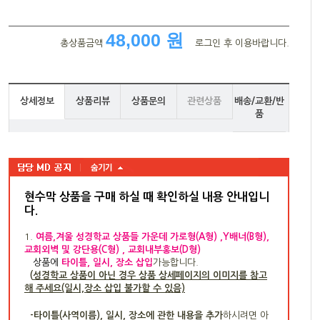
48,000 원
총상품금액
로그인 후 이용바랍니다.
상세정보
상품리뷰
상품문의
관련상품
배송/교환/반
품
현수막 상품을 구매 하실 때 확인하실 내용 안내입니
다
.
1.
여름,겨울 성경학교 상품들 가운데 가로형(A형) ,Y배너(B형),
교회외벽 및 강단용(C형) , 교회내부홍보(D형)
상품
에
타이틀, 일시, 장소 삽입
가능합니다.
(
성경학교 상품이 아닌 경우 상품 상세페이지의 이미지를 참고
해 주세요(일시,장소 삽입 불가할 수 있음)
-타이틀(사역이름), 일시, 장소에 관한 내용을 추가
하시려면 아