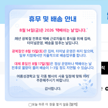
뮤직
교재
도서
뮤직
새로나온 음반
오늘 하루 이 창을 열지 않음
[닫기]