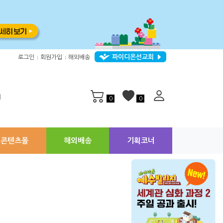
파이디온선교회
로그인
회원가입
해외배송
|
|
지
0
0
콘텐츠몰
해외배송
기획코너