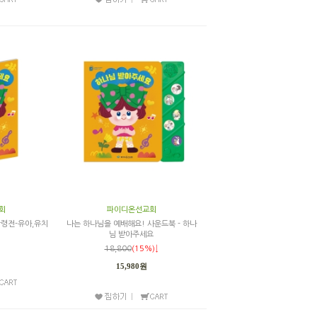
회
파이디온선교회
령전-유아,유치
나는 하나님을 예배해요! 사운드북 - 하나
님 받아주세요
18,800
(15%)↓
15,980원