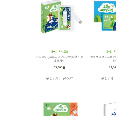
파이디온선교회
파이디온
찬양 USB_오늘도 예수님이랑(학령전-유
학령전 영상 기프트 카
아,유치부)
랑
65,000원
25,0