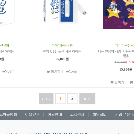
선교회
파이디온선교회
파이디온선교
세운 아이들
찬양 USB_뜻을 세운 아이들
나는 믿음의 사람_사운드북
믿음
00원
65,000원
18,800
(15%
15,980원
prev
1
2
next
보취급방침
|
이용약관
|
이용안내
|
고객센터
|
회원탈퇴
|
서점 주문 