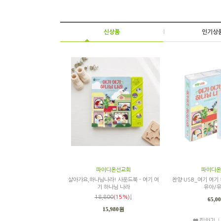
신상품
|
인기상
파이디온선교회
파이디온
살아가요,하나님나라! 사운드북 - 여기 여
찬양 USB_여기 여기
기 하나님 나라
유아/유
18,800
(15%)↓
65,0
15,980원