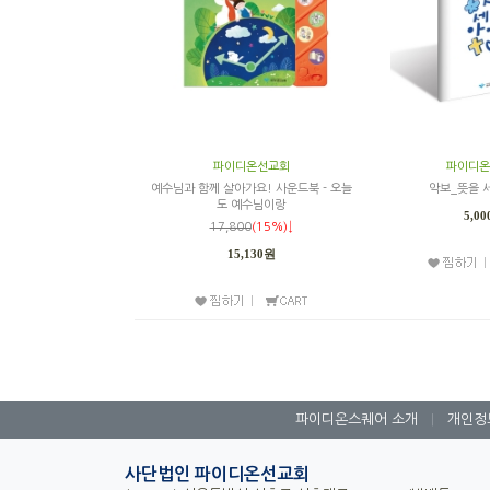
파이디온선교회
파이디온
예수님과 함께 살아가요! 사운드북 - 오늘
악보_뜻을 
도 예수님이랑
5,0
17,800
(15%)↓
15,130원
파이디온스퀘어 소개
|
개인정
사단법인 파이디온선교회