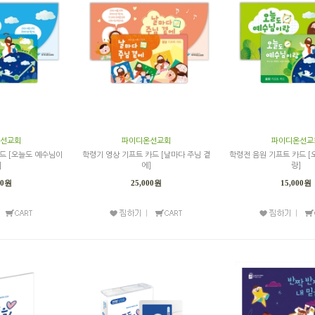
선교회
파이디온선교회
파이디온선교
드 [오늘도 예수님이
학령기 영상 기프트 카드 [날마다 주님 곁
학령전 음원 기프트 카드 
]
에]
랑]
00원
25,000원
15,000원