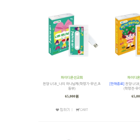
파이디온선교회
파이디온
찬양 USB_나의 하나님께(학령기-유년,초
[판매종료]
찬양 US
등부)
(학령전-유
65,000원
65,0