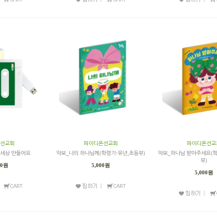
선교회
파이디온선교회
파이디온선교
 세상 만들어요
악보_나의 하나님께(학령기-유년,초등부)
악보_하나님 받아주세요(학
부)
00원
5,000원
5,000원