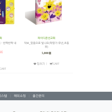
회
파이디온선교회
 - 반짝반짝 내
악보_믿음으로 빛나요(학령기-유년,초등
부)
)↓
5,000원
시스템
|
해외쇼핑
|
출간문의