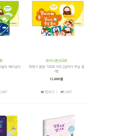
회
파이디온선교회
[오늘도 예수님이
학령기 음원 기프트 카드 [날마다 주님 곁
에]
15,000원