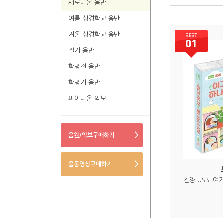
새로나온 음반
여름 성경학교 음반
겨울 성경학교 음반
절기 음반
학령전 음반
학령기 음반
파이디온 악보
>
음원/악보구매하기
>
율동영상구매하기
찬양 USB_여