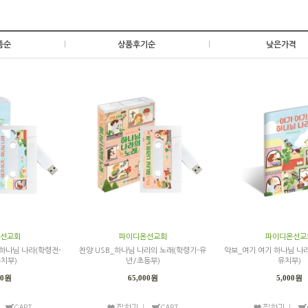
품순
|
상품후기순
|
낮은가격
선교회
파이디온선교회
파이디온선교
 하나님 나라(학령전-
찬양 USB_하나님 나라의 노래(학령기-유
악보_여기 여기 하나님 나
치부)
년/초등부)
유치부)
00원
65,000원
5,000원