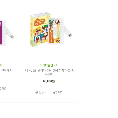
회
파이디온선교회
럼 선택해요
찬양 USB_날마다 주님 곁에(학령기-유년,
초등부)
65,000원