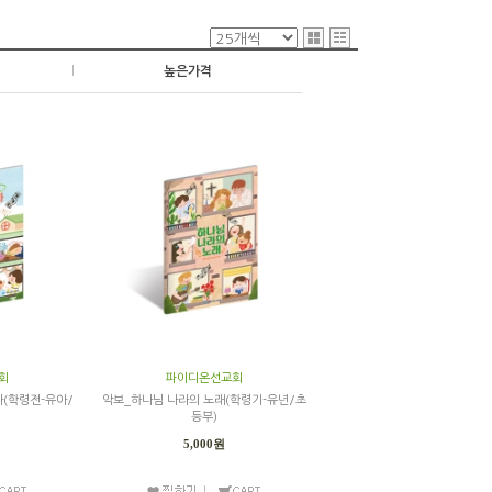
|
높은가격
회
파이디온선교회
라(학령전-유아/
악보_하나님 나라의 노래(학령기-유년/초
등부)
5,000원