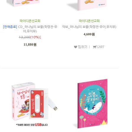
파이디온선교회
파이디온선교회
[판매종료]
CD_하나님의 보물(학령전-유
악보_하나님의 보물(학령전-유아,유치부)
아,유치부)
4,600원
13,200
(10%)↓
11,880원