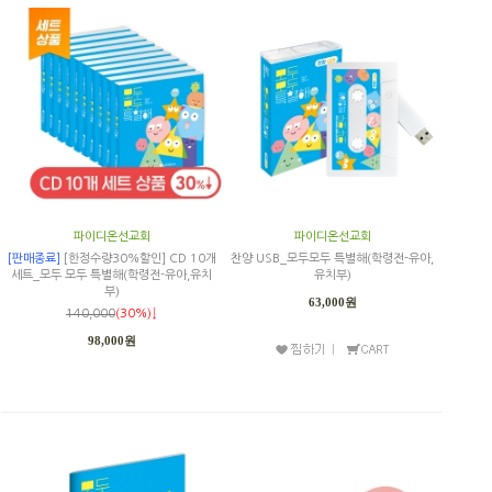
파이디온선교회
파이디온선교회
[판매종료]
[한정수량30%할인] CD 10개
찬양 USB_모두모두 특별해(학령전-유아,
세트_모두 모두 특별해(학령전-유아,유치
유치부)
부)
63,000원
140,000
(30%)↓
98,000원