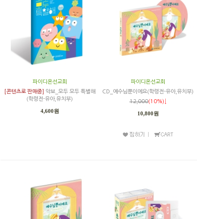
파이디온선교회
파이디온선교회
[콘텐츠로 판매중]
악보_모두 모두 특별해
CD_예수님뿐이에요(학령전-유아,유치부)
(학령전-유아,유치부)
12,000
(10%)↓
4,600원
10,800원