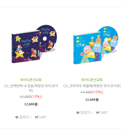
파이디온선교회
파이디온선교회
CD_반짝반짝 내 믿음(학령전-유아,유치
CD_모두모두 특별해(학령전-유아,유치부)
부)
14,000
(10%)↓
14,000
(10%)↓
12,600원
12,600원