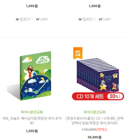
5,000원
5,000원
파이디온선교회
파이디온선교회
악보_오늘도 예수님이랑(학령전-유아,유치
[한정수량30%할인] CD 10개세트_반짝
부)
반짝내 믿음(학령전-유아,유치부)
140,000
(30%)↓
5,000원
98,000원