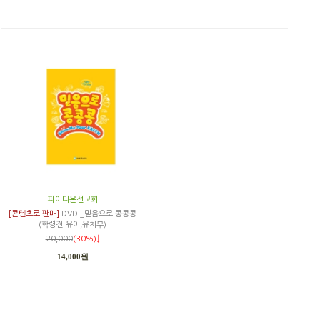
파이디온선교회
[콘텐츠로 판매]
DVD _믿음으로 콩콩콩
(학령전-유아,유치부)
20,000
(30%)↓
14,000원