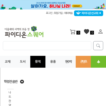
파이디온선교회
로그인
회원가입
해외배송
|
|
0
0
교재
도서
뮤직
용품
현수막
콘텐츠
학령전 음반
나
도
찬
양