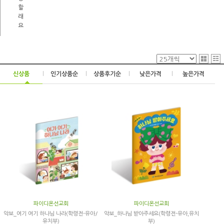
할
래
요
신상품
|
인기상품순
|
상품후기순
|
낮은가격
|
높은가격
파이디온선교회
파이디온선교회
악보_여기 여기 하나님 나라(학령전-유아/
악보_하나님 받아주세요(학령전-유아,유치
유치부)
부)