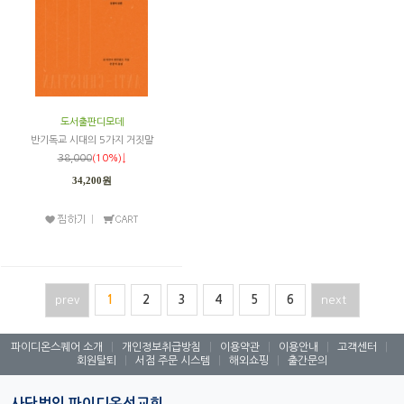
도서출판디모데
반기독교 시대의 5가지 거짓말
38,000
(10%)↓
34,200원
prev
1
2
3
4
5
6
next
파이디온스퀘어 소개
|
개인정보취급방침
|
이용약관
|
이용안내
|
고객센터
|
회원탈퇴
|
서점 주문 시스템
|
해외쇼핑
|
출간문의
사단법인 파이디온선교회