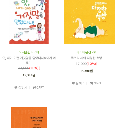
도서출판디모데
파이디온선교회
앗, 내가 이런 거짓말을 믿었다니!(여자 어
코끼리 씨의 다정한 책방
린이)
17,000
(10%)↓
17,000
(10%)↓
15,300원
15,300원