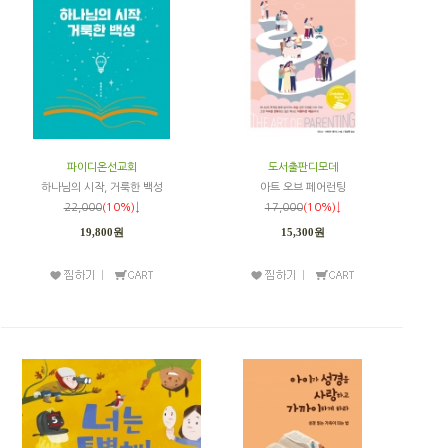
파이디온선교회
도서출판디모데
하나님의 시작, 거룩한 백성
아트 오브 페어런팅
22,000
(10%)↓
17,000
(10%)↓
19,800원
15,300원