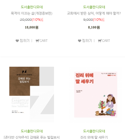
도서출판디모데
도서출판디모데
목적이 이끄는 삶(개정증보판)
교회에서 받은 상처, 어떻게 해야 할까?
20,000
(10%)↓
9,000
(10%)↓
18,000원
8,100원
도서출판디모데
도서출판디모데
[존더반 신약주석] 강해로 푸는 빌립보서
진리 위에 딸 세우기