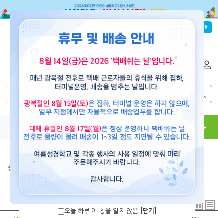
파이디온선교회
로그인
회원가입
해외배송
|
|
0
0
교재
도서
뮤직
용품
현수막
콘텐츠
신간도서
오늘 하루 이 창을 열지 않음
[닫기]