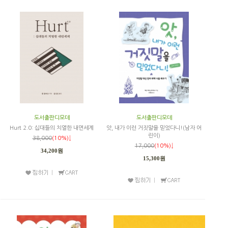
도서출판디모데
도서출판디모데
Hurt 2.0: 십대들의 치열한 내면세계
앗, 내가 이런 거짓말을 믿었다니!(남자 어
린이)
38,000
(10%)↓
17,000
(10%)↓
34,200원
15,300원