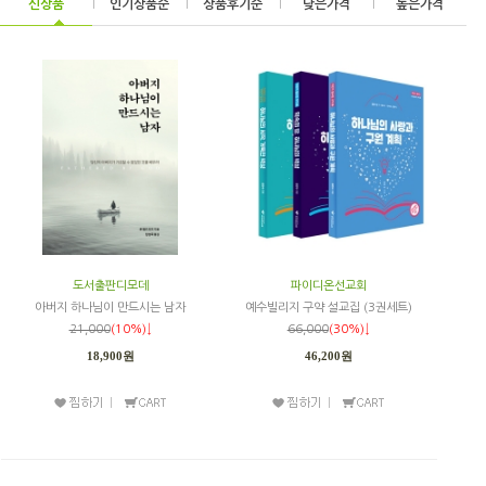
신상품
|
인기상품순
|
상품후기순
|
낮은가격
|
높은가격
도서출판디모데
파이디온선교회
아버지 하나님이 만드시는 남자
예수빌리지 구약 설교집 (3권세트)
21,000
(10%)↓
66,000
(30%)↓
18,900원
46,200원