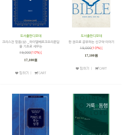
도서출판디모데
도서출판디모데
크리스천 믿음(상) _하이델베르크요리문답
한 권으로 공부하는 신구약 이야기
을 기초로 세우는
19,000
(10%)↓
19,000
(10%)↓
17,100원
17,100원