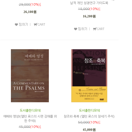
납적 개인 성경연구 가이드북
29,000
(10%)↓
18,000
(10%)↓
26,100원
16,200원
도서출판디모데
도서출판디모데
예배와 영성Ⅰ(앨런 로스의 시편 강해를 위
창조와 축복 (앨런 로스의 창세기 주석)
한 주석Ⅰ)
50,000
(10%)↓
45,000
(10%)↓
45,000원