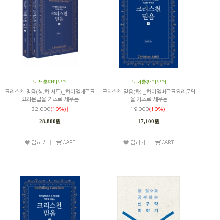
도서출판디모데
도서출판디모데
크리스천 믿음(상.하 세트)_하이델베르크
크리스천 믿음(하) _하이델베르크요리문답
요리문답을 기초로 세우는
을 기초로 세우는
32,000
(10%)↓
19,000
(10%)↓
28,800원
17,100원