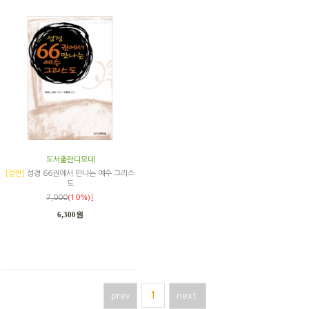
도서출판디모데
[절판]
성경 66권에서 만나는 예수 그리스
도
7,000
(10%)↓
6,300원
prev
1
next