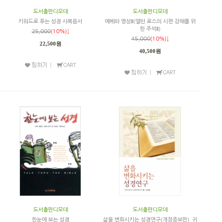
도서출판디모데
도서출판디모데
키워드로 푸는 성경 사복음서
예배와 영성Ⅱ(앨런 로스의 시편 강해를 위
한 주석Ⅱ)
25,000
(10%)↓
45,000
(10%)↓
22,500원
40,500원
도서출판디모데
도서출판디모데
한눈에 보는 성경
삶을 변화시키는 성경연구(개정증보판)_귀