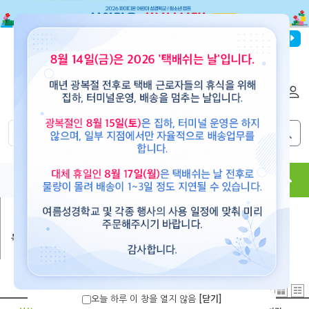
파이디온선교회
로그인
회원가입
해외배송
|
|
0
0
교재
도서
뮤직
용품
현수막
콘텐츠
목회와 신학
>
성서연구
오늘 하루 이 창을 열지 않음
[닫기]