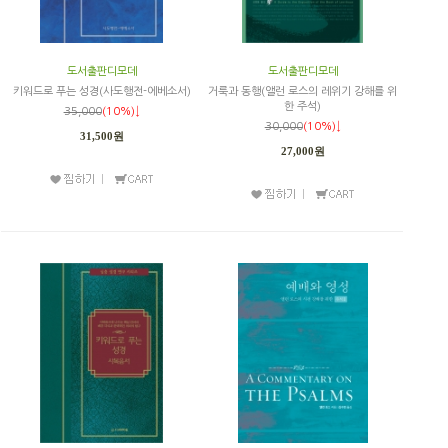
도서출판디모데
도서출판디모데
키워드로 푸는 성경(사도행전-에베소서)
거룩과 동행(앨런 로스의 레위기 강해를 위
한 주석)
35,000
(10%)↓
30,000
(10%)↓
31,500원
27,000원