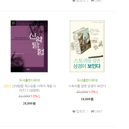
도서출판디모데
도서출판디모데
[절판]
신약탐험-척스윈돌 사역자 계발 시
스토리를 알면 성경이 보인다
리즈11(양장본)
20,000
(10%)↓
32,000
(10%)↓
18,000원
28,800원