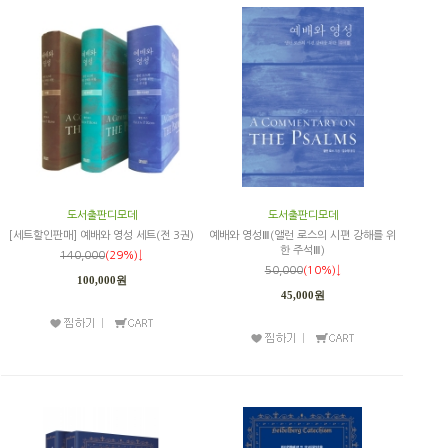
도서출판디모데
도서출판디모데
[세트할인판매] 예배와 영성 세트(전 3권)
예배와 영성Ⅲ(앨런 로스의 시편 강해를 위
한 주석Ⅲ)
140,000
(29%)↓
50,000
(10%)↓
100,000원
45,000원