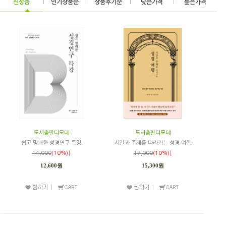
신상품
|
인기상품순
|
상품후기순
|
낮은가격
|
높은가격
도서출판디모데
도서출판디모데
쉽고 명쾌한 성경연구 특강
시간과 주제를 따라가는 성경 여행
14,000
(10%)↓
17,000
(10%)↓
12,600원
15,300원