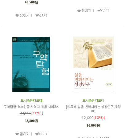
40,500원
도서출판디모데
도서출판디모데
구약탐험-척스윈돌 사역자 계발 시리즈9
[워크북]삶을 변화시키는 성경연구(개정
판)
32,000
(10%)↓
12,000
(10%)↓
28,800원
10,800원