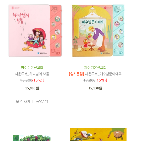
파이디온선교회
파이디온선교회
사운드북_하나님의 보물
[일시품절]
사운드북_예수님뿐이에요
18,800
(15%)↓
17,800
(15%)↓
15,980원
15,130원