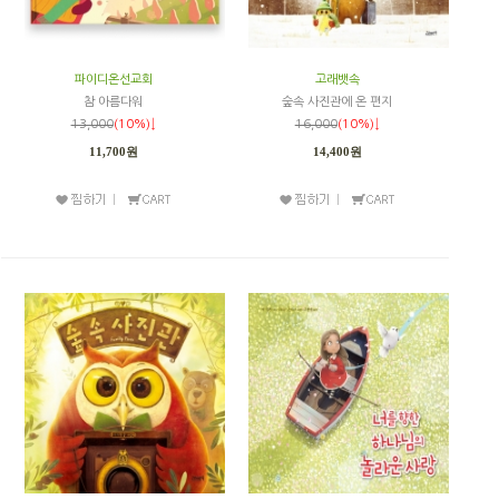
파이디온선교회
고래뱃속
참 아름다워
숲속 사진관에 온 편지
13,000
(10%)↓
16,000
(10%)↓
11,700원
14,400원