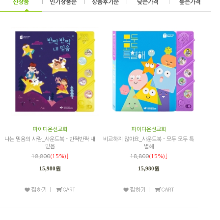
신상품
|
인기상품순
|
상품후기순
|
낮은가격
|
높은가격
파이디온선교회
파이디온선교회
나는 믿음의 사람_사운드북 - 반짝반짝 내
비교하지 않아요_사운드북 - 모두 모두 특
믿음
별해
18,800
(15%)↓
18,800
(15%)↓
15,980원
15,980원