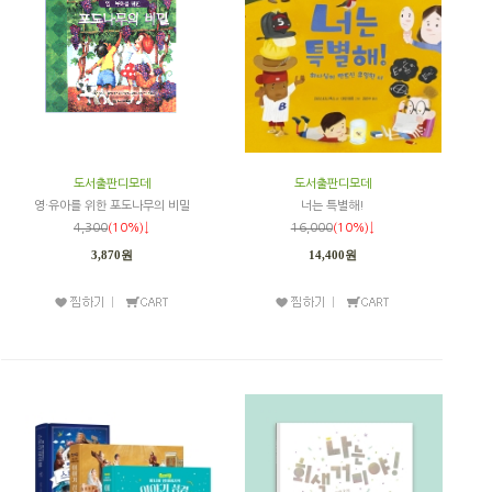
도서출판디모데
도서출판디모데
영·유아를 위한 포도나무의 비밀
너는 특별해!
4,300
(10%)↓
16,000
(10%)↓
3,870원
14,400원