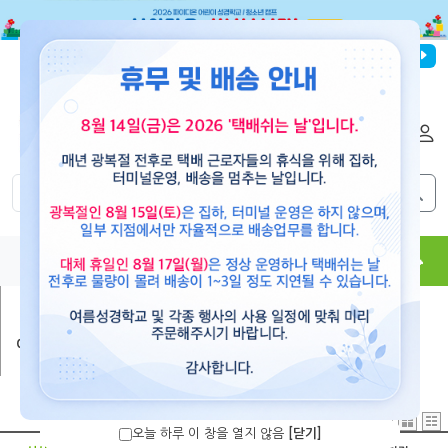
파이디온선교회
로그인
회원가입
해외배송
|
|
0
0
교재
도서
뮤직
용품
현수막
콘텐츠
어린이/청소년도서
>
영유아(0~4세)
오늘 하루 이 창을 열지 않음
[닫기]