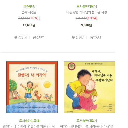
고래뱃속
도서출판디모데
숲속 사진관
너를 향한 하나님의 놀라운 사랑
14,000
(10%)↓
10,000
(10%)↓
12,600원
9,000원
도서출판디모데
도서출판디모데
잘했다! 내 아가야_영유아를 위한 하나님
아가야, 하나님은 너를 사랑하신단다-영유