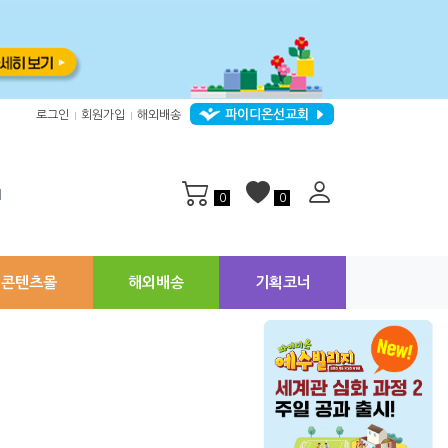
파이디온선교회
로그인
회원가입
해외배송
|
|
지
0
0
콘텐츠몰
해외배송
기획코너