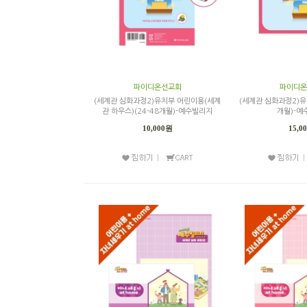
파이디온선교회
파이디온
(세계관 심화과정2)유치부 어린이용(세계
(세계관 심화과정2)유
관 하우스)(24-48개월)-예수빌리지
개월)-예
10,000원
15,0