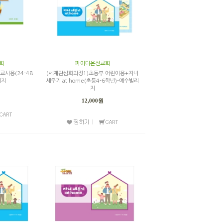
회
파이디온선교회
교사용(24-48
(세계관심화과정1)초등부 어린이용+자녀
리지
세우기 at home(초등4-6학년)-예수빌리
지
12,000원