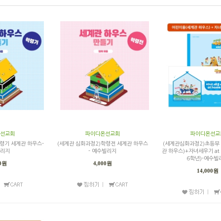
선교회
파이디온선교회
파이디온선교
령기 세계관 하우스-
(세계관 심화과정2)학령전 세계관 하우스
(세계관심화과정2)초등부
리지
- 예수빌리지
관 하우스)+자녀세우기 at 
6학년)-예수빌
00원
4,000원
14,000원