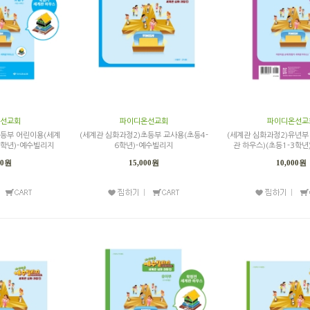
선교회
파이디온선교회
파이디온선교
초등부 어린이용(세계
(세계관 심화과정2)초등부 교사용(초등4-
(세계관 심화과정2)유년부
6학년)-예수빌리지
6학년)-예수빌리지
관 하우스)(초등1-3학
00원
15,000원
10,000원