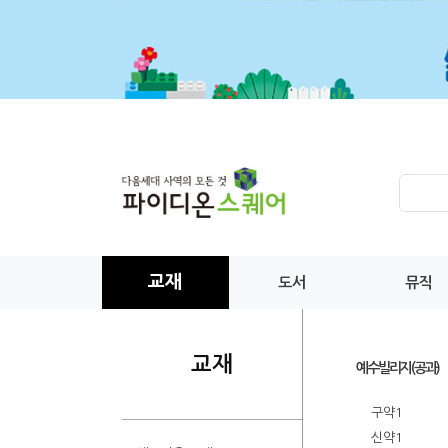
교재
도서
뮤직
교재
예수빌리지(공과)
구약1
신약1