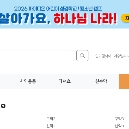
인기검색어 :
예수빌리
사역용품
티셔츠
현수막
구약2
구약3
신약2
신약3