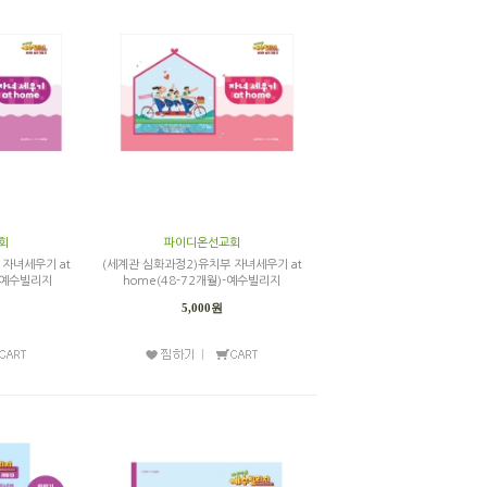
회
파이디온선교회
 자녀세우기 at
(세계관 심화과정2)유치부 자녀세우기 at
)-예수빌리지
home(48-72개월)-예수빌리지
5,000원