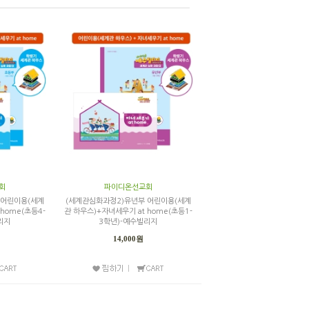
회
파이디온선교회
 어린이용(세계
(세계관심화과정2)유년부 어린이용(세계
home(초등4-
관 하우스)+자녀세우기 at home(초등1-
리지
3학년)-예수빌리지
14,000원