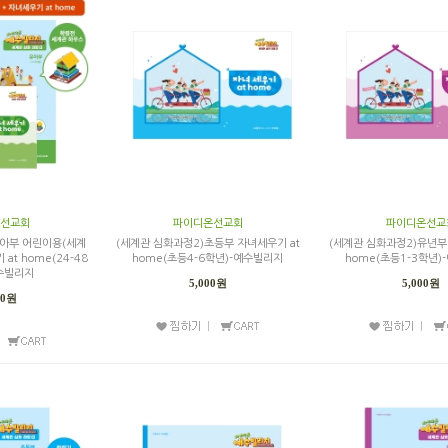
선교회
파이디온선교회
파이디온선교
아부 어린이용(세계
(세계관 심화과정2)초등부 자녀세우기 at
(세계관 심화과정2)유년부
at home(24-48
home(초등4-6학년)-예수빌리지
home(초등1-3학년
수빌리지
5,000원
5,000원
00원