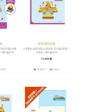
회
파이디온선교회
 어린이용(세계
(세계관 심화과정2)유년부 교사용(초등1-
년)-예수빌리지
3학년)-예수빌리지
15,000원