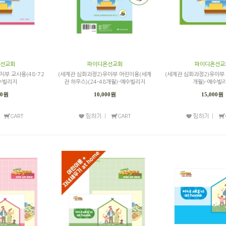
선교회
파이디온선교회
파이디온선교
치부 교사용(48-72
(세계관 심화과정2)유아부 어린이용(세계
(세계관 심화과정2)유아부 
수빌리지
관 하우스)(24-48개월)-예수빌리지
개월)-예수빌
00원
10,000원
15,000원