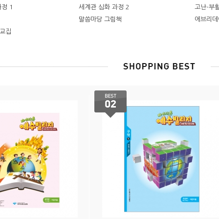
정 1
세계관 심화 과정 2
고난-부
말씀마당 그림책
에브리데
설교집