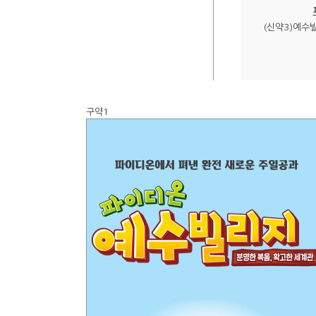
(신약3)예수
구약1