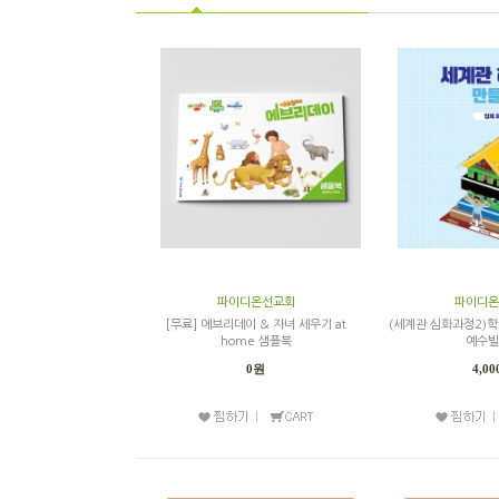
파이디온선교회
파이디온
[무료] 에브리데이 & 자녀 세우기 at
(세계관 심화과정2)학
home 샘플북
예수빌
0원
4,0