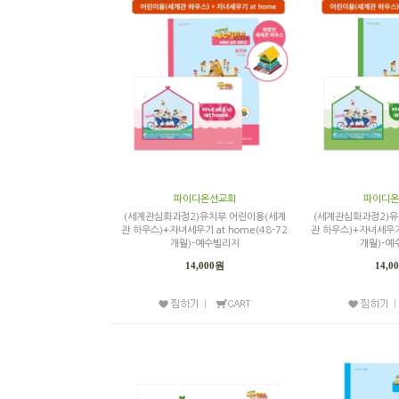
파이디온선교회
파이디온
(세계관심화과정2)유치부 어린이용(세계
(세계관심화과정2)유
관 하우스)+자녀세우기 at home(48-72
관 하우스)+자녀세우기 
개월)-예수빌리지
개월)-예
14,000원
14,0