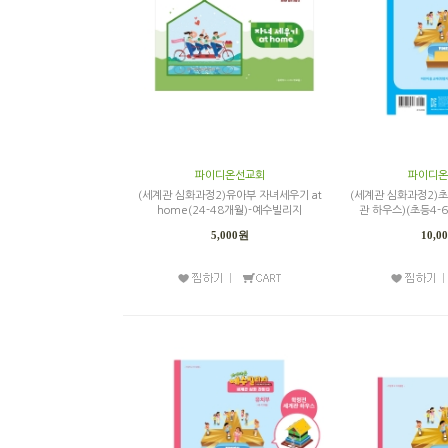
파이디온선교회
파이디온
(세계관 심화과정2)유아부 자녀세우기 at
(세계관 심화과정2)
home(24-48개월)-예수빌리지
관 하우스)(초등4-
5,000원
10,0