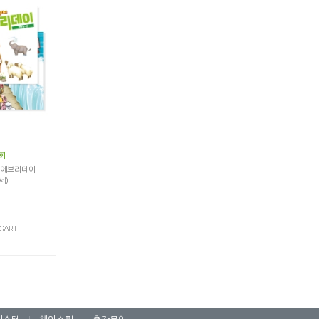
회
 에브리데이 -
세)