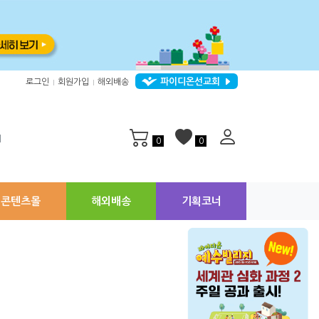
파이디온선교회
로그인
회원가입
해외배송
|
|
지
0
0
콘텐츠몰
해외배송
기획코너