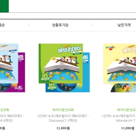
품순
|
상품후기순
|
낮은가격
선교회
파이디온선교회
파이디온선교
리지 에브리데이 -
(신약3-①②)예수빌리지 에브리데이 -
(신약3-①②)예수빌리지
r(4-6학년)
Discovery(1-3학년)
Wonder(4-7
00원
11,000원
11,000원