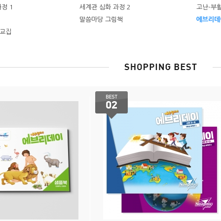
정 1
세계관 심화 과정 2
고난-부
말씀마당 그림책
에브리데
설교집