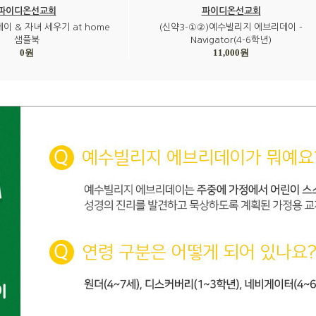
파이디온선교회
파이디온선교회
이 & 자녀 세우기 at home
(신약3-①②)예수빌리지 에브리데이 -
샘플북
Navigator(4-6학년)
0원
11,000원