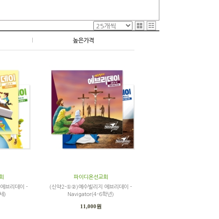
|
높은가격
회
파이디온선교회
 에브리데이 -
(신약2-①②)예수빌리지 에브리데이 -
세)
Navigator(4-6학년)
11,000원