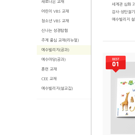
새로나온 교재
세계관 심화 과
어린이 VBS 교재
감사-성탄절기
예수빌리지 
청소년 VBS 교재
신나는 성경탐험
주제 중심 교재(리뉴얼)
예수빌리지(공과)
예수마당(공과)
훈련 교재
CEE 교재
예수빌리지(설교집)