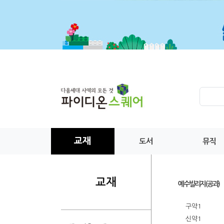
교재
도서
뮤직
교재
예수빌리지(공과)
구약1
신약1