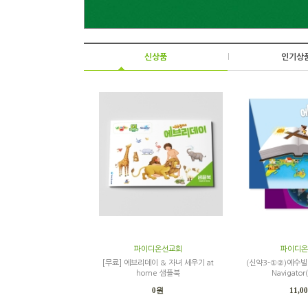
신상품
|
인기상
파이디온선교회
파이디온
[무료] 에브리데이 & 자녀 세우기 at
(신약3-①②)예수빌
home 샘플북
Navigato
0원
11,0