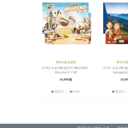
파이디온선교회
파이디온
(구약2-①②)예수빌리지 에브리데이 -
(구약1-①②)예수빌
Wonder(4-7세)
Navigato
10,000원
10,0