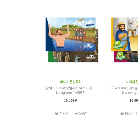
파이디온선교회
파이디온
(구약3-①②)예수빌리지 에브리데이 -
(구약3-①②)예수빌
Navigator(4-6학년)
Discover
10,000원
10,0