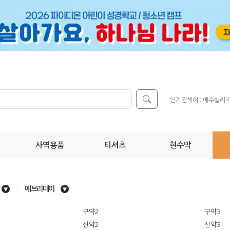
인기검색어 :
예수빌리
사역용품
티셔츠
현수막
>
에브리데이
구약2
구약3
신약2
신약3