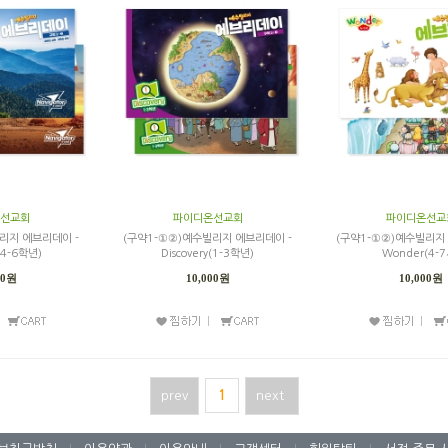
선교회
파이디온선교회
파이디온선교
리지 에브리데이 -
(구약1-①②)예수빌리지 에브리데이 -
(구약1-①②)예수빌리지
r(4-6학년)
Discovery(1-3학년)
Wonder(4-7
00원
10,000원
10,000원
prev
1
next