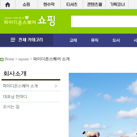
교재
뮤직
도서
Home > square >
파이디온스퀘어 소개