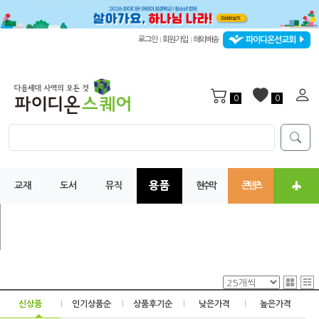
파이디온선교회
로그인
회원가입
해외배송
|
|
0
0
용품
교재
도서
뮤직
현수막
콘텐츠
신상품
|
인기상품순
|
상품후기순
|
낮은가격
|
높은가격