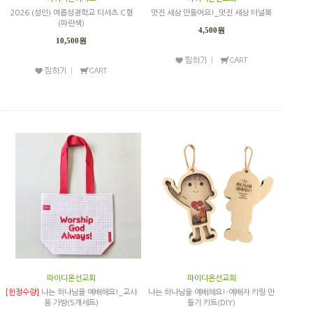
2026 (성인) 여름성경학교 티셔츠 C형
멋진 세상 만들어요!_멋진 세상 터널북
(파란색)
4,500원
10,500원
파이디온선교회
파이디온선교회
[한정수량]
나는 하나님을 예배해요!_교사
나는 하나님을 예배해요!-예배자 키링 만
용 가방(5개세트)
들기 키트(DIY)