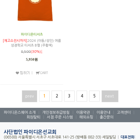
파이디온티셔츠
[재고소진시까지]
2024 (아동/성인) 여름
성경학교 티셔츠 B형 (주황색)
8,500
(30%)↓
5,950원
prev
1
2
3
4
5
next
파이디온스퀘어 소개
|
개인정보취급방침
|
이용약관
|
이용안내
|
고객센터
|
회원탈퇴
|
서점 주문 시스템
|
해외쇼핑
|
출간문의
사단법인 파이디온선교회
(06588) 서울특별시 서초구 서초대로 141-25 (방배동 882-33) 세일빌딩
|
대표전화: