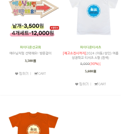
파이디온선교회
파이디온티셔츠
예수님처럼 선택해요! 방문걸이
[재고소진시까지]
2024 (아동/성인) 여름
성경학교 티셔츠 A형 (흰색)
3,500원
8,000
(30%)↓
5,600원