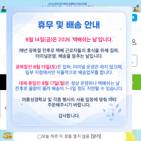
파이디온선교회
로그인
회원가입
해외배송
|
|
0
0
교재
도서
뮤직
용품
현수막
콘텐츠
예수빌리지(공과)
>
고난-부활절기
오늘 하루 이 창을 열지 않음
[닫기]