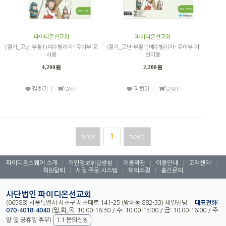
파이디온선교회
파이디온선교회
(절기_고난·부활1)예수빌리지- 유아부 교
(절기_고난·부활1)예수빌리지- 유아부 어
사용
린이용
4,200원
2,200원
prev
1
next
파이디온스퀘어 소개
|
개인정보취급방침
|
이용약관
|
이용안내
|
고객센터
|
회원탈퇴
|
서점 주문 시스템
|
해외쇼핑
|
출간문의
사단법인 파이디온선교회
(06588) 서울특별시 서초구 서초대로 141-25 (방배동 882-33) 세일빌딩
|
대표전화:
070-4018-4040
(월,화,목: 10:00-16:30 / 수: 10:00-15:00 / 금: 10:00-16:00 / 주
말 및 공휴일 휴무)
1:1 문의신청