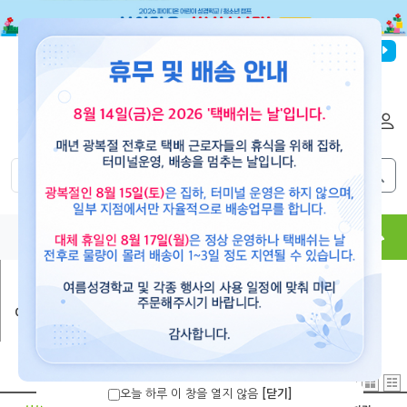
파이디온선교회
로그인
회원가입
해외배송
|
|
0
0
교재
도서
뮤직
용품
현수막
콘텐츠
어린이/청소년도서
>
일반동화
오늘 하루 이 창을 열지 않음
[닫기]