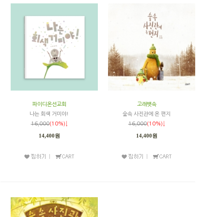
파이디온선교회
고래뱃속
나는 회색 거미야!
숲속 사진관에 온 편지
16,000
(10%)↓
16,000
(10%)↓
14,400원
14,400원