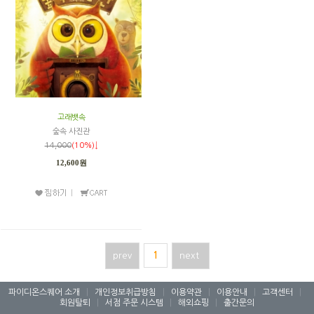
고래뱃속
숲속 사진관
14,000
(10%)↓
12,600원
prev
1
next
파이디온스퀘어 소개
|
개인정보취급방침
|
이용약관
|
이용안내
|
고객센터
|
회원탈퇴
|
서점 주문 시스템
|
해외쇼핑
|
출간문의