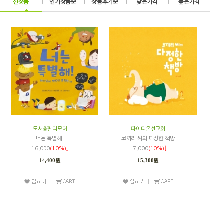
신상품
|
인기상품순
|
상품후기순
|
낮은가격
|
높은가격
도서출판디모데
파이디온선교회
너는 특별해!
코끼리 씨의 다정한 책방
16,000
(10%)↓
17,000
(10%)↓
14,400원
15,300원