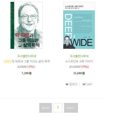
도서출판디모데
도서출판디모데
[절판]
릭 워렌과 그를 이끄는 삶의 목적
노스포인트 교회 이야기
8,000
(10%)↓
24,000
(10%)↓
7,200원
21,600원
prev
1
next