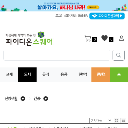
파이디온선교회
로그인
회원가입
해외배송
|
|
0
0
교재
도서
뮤직
용품
현수막
콘텐츠
신앙생활
>
간증