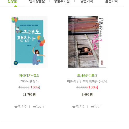
신상품
|
인기상품순
|
상품후기순
|
낮은가격
|
높은가격
파이디온선교회
도서출판디모데
그래도 괜찮아
따뜰락 빈민촌의 행복한 선생님
13,000
(10%)↓
10,000
(10%)↓
11,700원
9,000원