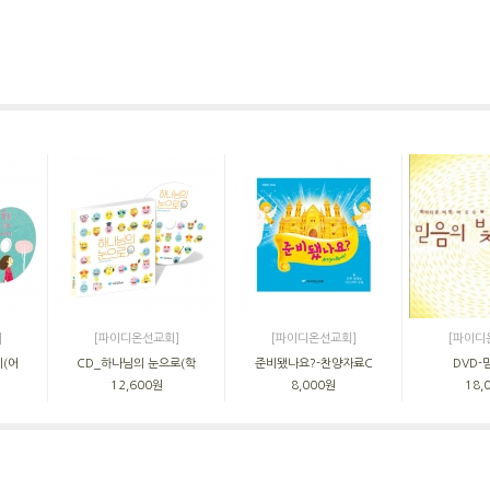
]
[파이디온선교회]
[파이디온선교회]
[파이디
이(어
CD_하나님의 눈으로(학
준비됐나요?-찬양자료C
DVD-
12,600원
8,000원
18,