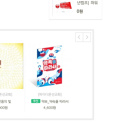
년캠프] 파워
0원
온선교회]
[파이디온선교회]
[파이디온선교회]
믿음의 빛
악보_약속을 따라서
악보_뜻을 세운 아이들
DV
000원
4,600원
5,000원