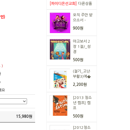
[파이디온선교회]
다른상품
오직 주만 받
인)
으소서 -
900원
야고보서 2
장 1절/_성
경
500원
 )
(절기_고난·
다
부활3)예�
)
2,200원
해요
[2013 청소
년 캠프] 캠
프
500원
15,980
원
[2012청소