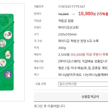
17472017775167
제품번호
15,980
판매가
18,800
→
원
(15%할
적립금 없음
적립금
파이디온선교회
브랜드
200x200mm
크기
파이디온 학령전 찬양 6곡 수록
곡 구성
340g
무게
3,500원
(50,000원 이상 주문시 무료
배송비
[파이디온스퀘어] 직접배송 상품입니
배송구분
평균 2일 이내 배송(토,일,공휴일 제외
배송기간
태그
하나님받아주세요, 나는하나님을예배
· 상품 선택
상품합계금액
로그인 후 이용바랍니다.