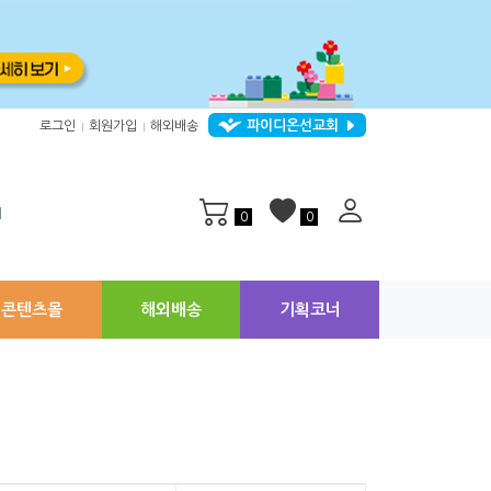
파이디온선교회
로그인
회원가입
해외배송
|
|
지
0
0
콘텐츠몰
해외배송
기획코너