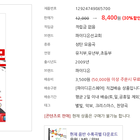
12924749865700
제품번호
8,400
판매가
12,000
→
원
(30%할인
적립금 없음
적립금
파이디온선교회
브랜드
성탄 모음곡
종류
유치부,유년부,초등부
연령
2009년
출시년도
파이디온
브랜드
3,500원
(50,000원 이상 주문시 무료
배송비
[파이디온스퀘어] 직접배송 상품입니
배송구분
평균 2일 이내 배송(토,일,공휴일 제외
배송기간
태그
별빛, 악보, 크리스마스, 찬양곡
[콘텐츠로 판매]
현재 상품은 구매가 불가능 합니다.