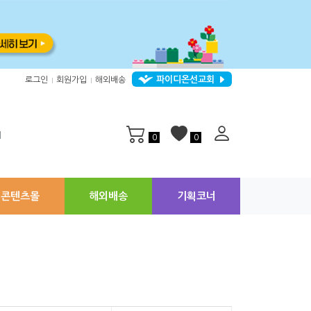
파이디온선교회
로그인
회원가입
해외배송
|
|
지
0
0
콘텐츠몰
해외배송
기획코너