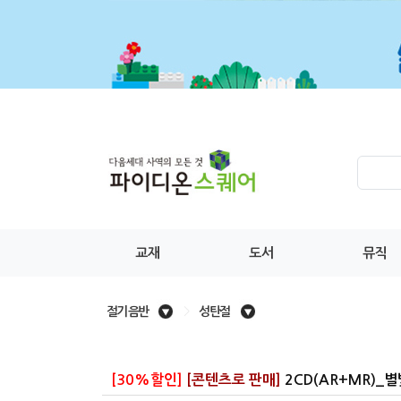
교재
도서
뮤직
절기 음반
>
성탄절
[30%할인]
[콘텐츠로 판매]
2CD(AR+MR)_