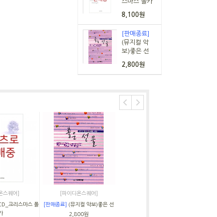
스마스 폴카
8,100원
[판매종료]
(뮤지컬 악
보)좋은 선
2,800원
온스퀘어]
[파이디온스퀘어]
CD_크리스마스 폴
[판매종료]
(뮤지컬 악보)좋은 선
카
2,800원