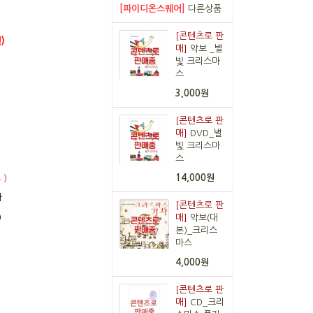
[파이디온스퀘어]
다른상품
[콘텐츠로 판
)
매]
악보 _별
빛 크리스마
스
3,000원
[콘텐츠로 판
매]
DVD_별
빛 크리스마
스
 )
14,000원
다
[콘텐츠로 판
)
매]
악보(대
본)_크리스
마스
4,000원
[콘텐츠로 판
매]
CD_크리