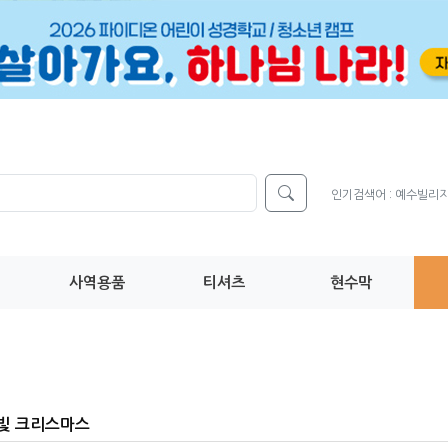
인기검색어 :
예수빌리
사역용품
티셔츠
현수막
별빛 크리스마스