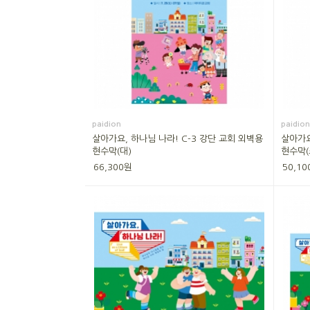
paidion
paidion
살아가요, 하나님 나라! C-3 강단 교회 외벽용
살아가요
현수막(대)
현수막(
66,300원
50,10