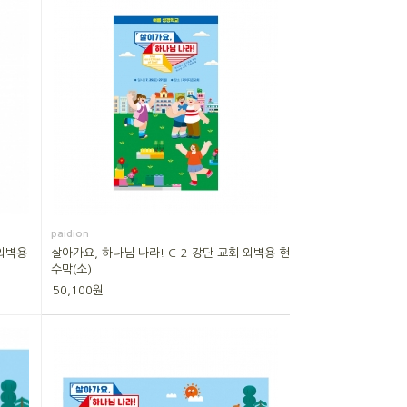
paidion
 외벽용
살아가요, 하나님 나라! C-2 강단 교회 외벽용 현
수막(소)
50,100원