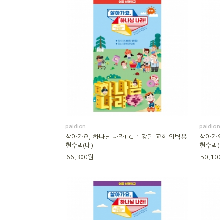
paidion
paidion
살아가요, 하나님 나라! C-1 강단 교회 외벽용
살아가요
현수막(대)
현수막(
66,300원
50,10