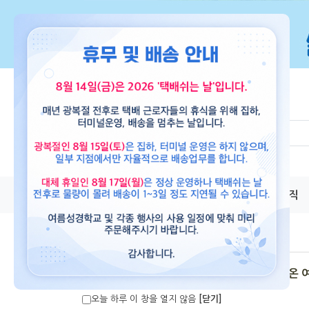
교재
도서
뮤직
파이디온 
오늘 하루 이 창을 열지 않음
[닫기]