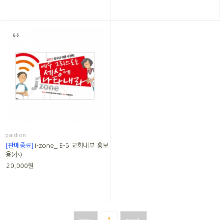
paidion
[판매종료]
J-zone_ E-5 교회내부 홍보
용(小)
20,000원