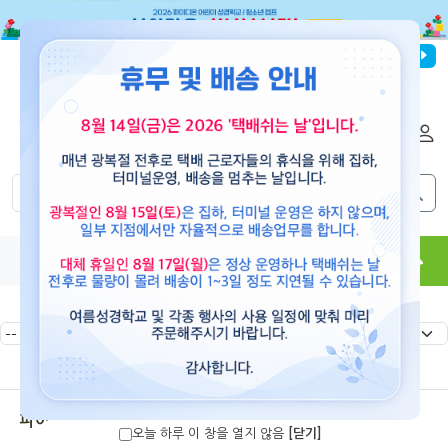
파이디온선교회
로그인
회원가입
해외배송
|
|
0
0
교재
도서
뮤직
용품
현수막
콘텐츠
파이디온 청소년캠프
오늘 하루 이 창을 열지 않음
[닫기]