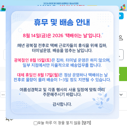
파이디온선교회
로그인
회원가입
해외배송
|
|
0
0
교재
도서
뮤직
용품
현수막
콘텐츠
파이디온 여름성경학교
오늘 하루 이 창을 열지 않음
[닫기]