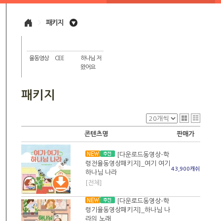
>
패키지
율동영상
CEE
하나님 저
왔어요
패키지
콘텐츠명
판매가
[다운로드동영상-학
령전율동영상패키지]_여기 여기
43,900캐쉬
하나님 나라
[전체]
[다운로드동영상-학
령기율동영상패키지]_하나님 나
라의 노래