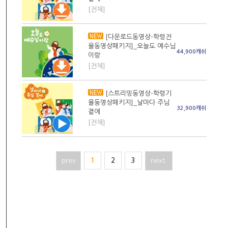
[전체]
[다운로드동영상-학령전
율동영상패키지]_오늘도 예수님
44,900캐쉬
이랑
[전체]
[스트리밍동영상-학령기
율동영상패키지]_날마다 주님
32,900캐쉬
곁에
[전체]
prev
1
2
3
next