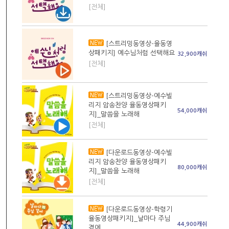
[전체]
[스트리밍동영상-율동영
상패키지] 예수님처럼 선택해요
32,900캐쉬
[전체]
[스트리밍동영상-예수빌
리지 암송찬양 율동영상패키
54,000캐쉬
지]_말씀을 노래해
[전체]
[다운로드동영상-예수빌
리지 암송찬양 율동영상패키
80,000캐쉬
지]_말씀을 노래해
[전체]
[다운로드동영상-학령기
율동영상패키지]_날마다 주님
44,900캐쉬
곁에