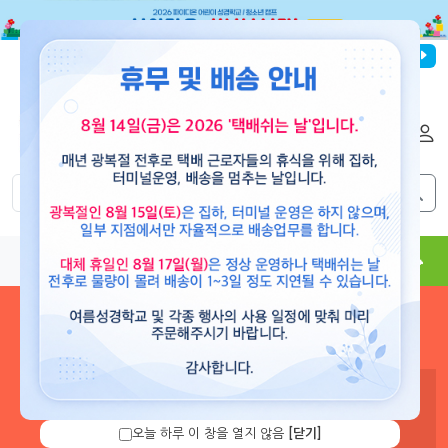
파이디온선교회
로그인
회원가입
해외배송
|
|
0
0
교재
도서
뮤직
용품
현수막
콘텐츠
로그인 하시면 보유 캐쉬 확
인 및 캐쉬 충전을 할 수 있습
니다.
오늘 하루 이 창을 열지 않음
[닫기]