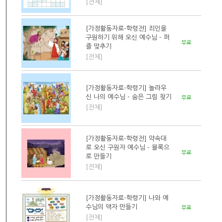
[전체]
[가정활동자료-학령전] 죄인을
구원하기 위해 오신 예수님 - 퍼
무료
즐 맞추기
[전체]
[가정활동자료-학령기] 놀라우
신 나의 예수님 - 숨은 그림 찾기
무료
[전체]
[가정활동자료-학령전] 약속대
로 오신 구원자 예수님 - 블록으
무료
로 만들기
[전체]
[가정활동자료-학령기] 나와 예
수님의 액자 만들기
무료
[전체]