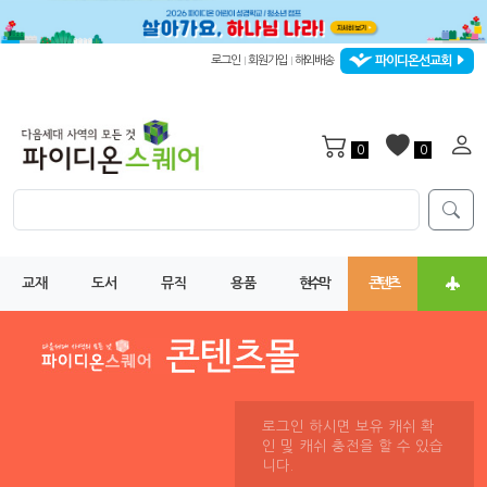
파이디온선교회
로그인
회원가입
해외배송
|
|
0
0
교재
도서
뮤직
용품
현수막
콘텐츠
로그인 하시면 보유 캐쉬 확
인 및 캐쉬 충전을 할 수 있습
니다.