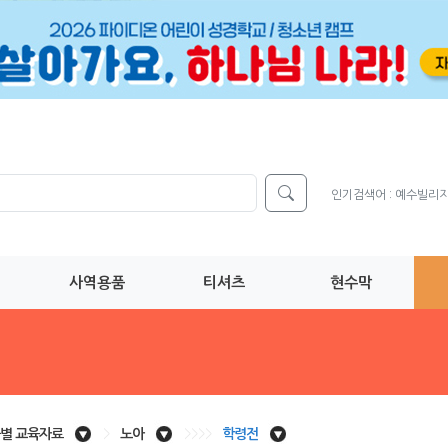
인기검색어 :
예수빌리
사역용품
티셔츠
현수막
별 교육자료
>
노아
>>>>
학령전