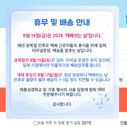
교재
도서
뮤직
음원 및 악보
>
인물
오늘 하루 이 창을 열지 않음
[닫기]