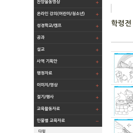
찬양율동영상
온라인 강의(어린이/청소년)
학령전
성경학교/캠프
공과
설교
사역 기획안
행정자료
이미지/영상
절기/행사
교육활동자료
인물별 교육자료
다윗