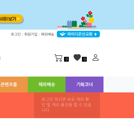
파이디온선교회
로그인
회원가입
해외배송
|
|
지
0
0
콘텐츠몰
해외배송
기획코너
로그인 하시면 보유 캐쉬 확
인 및 캐쉬 충전을 할 수 있습
니다.