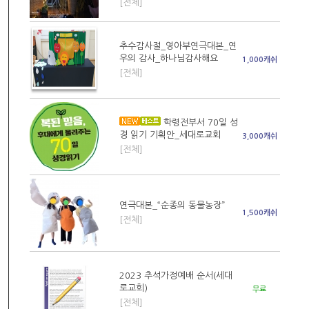
[전체]
추수감사절_영아부연극대본_연
우의 감사_하나님감사해요
1,000캐쉬
[전체]
학령전부서 70일 성
경 읽기 기획안_세대로교회
3,000캐쉬
[전체]
연극대본_“순종의 동물농장”
1,500캐쉬
[전체]
2023 추석가정예배 순서(세대
로교회)
무료
[전체]