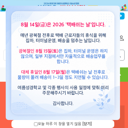
파이디온선교회
로그인
회원가입
해외배송
|
|
0
0
교재
도서
뮤직
용품
현수막
콘텐츠
로그인 하시면 보유 캐쉬 확
인 및 캐쉬 충전을 할 수 있습
니다.
오늘 하루 이 창을 열지 않음
[닫기]