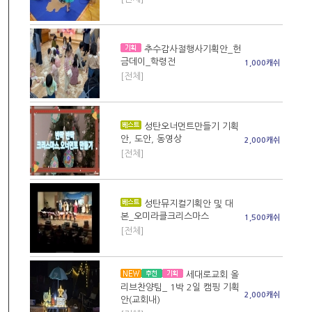
추수감사절행사기획안_헌
금데이_학령전
1,000캐쉬
[전체]
성탄오너먼트만들기 기획
안, 도안, 동영상
2,000캐쉬
[전체]
성탄뮤지컬기획안 및 대
본_오미라클크리스마스
1,500캐쉬
[전체]
세대로교회 올
리브찬양팀_ 1박 2일 캠핑 기획
2,000캐쉬
안(교회내)