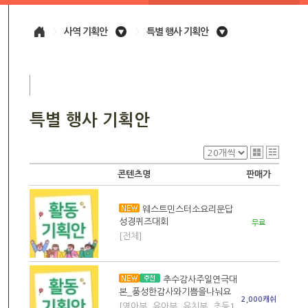
>
사역 기획안
>
특별 행사 기획안
특별 행사 기획안
콘텐츠명
판매가
웨스트민스터소요리문답
성경퀴즈대회
무료
[전체]
추수감사주일연극대
본_풍성한감사와기쁨을나눠요
2,000캐쉬
[영아부, 유아부, 유치부, 초등1