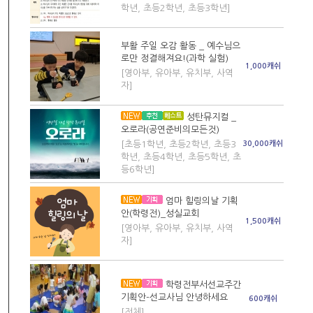
학년, 초등2학년, 초등3학년]
부활 주일 오감 활동 _ 예수님으
로만 정결해져요!(과학 실험)
1,000캐쉬
[영아부, 유아부, 유치부, 사역
자]
성탄뮤지컬 _
오로라(공연준비의모든것)
[초등1학년, 초등2학년, 초등3
30,000캐쉬
학년, 초등4학년, 초등5학년, 초
등6학년]
엄마 힐링의날 기획
안(학령전)_성실교회
1,500캐쉬
[영아부, 유아부, 유치부, 사역
자]
학령전부서선교주간
기획안-선교사님 안녕하세요
600캐쉬
[전체]