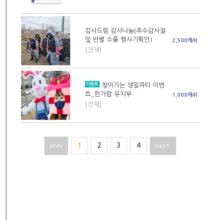
감사드림 감사나눔(추수감사절
및 반별 소풍 행사기획안)
2,500캐쉬
[전체]
찾아가는 생일파티 이벤
트_한가람 유치부
1,000캐쉬
[전체]
prev
1
2
3
4
next