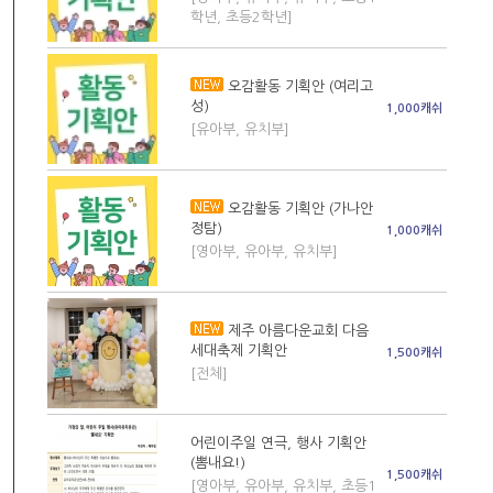
학년, 초등2학년]
오감활동 기획안 (여리고
성)
1,000캐쉬
[유아부, 유치부]
오감활동 기획안 (가나안
정탐)
1,000캐쉬
[영아부, 유아부, 유치부]
제주 아름다운교회 다음
세대축제 기획안
1,500캐쉬
[전체]
어린이주일 연극, 행사 기획안
(뽐내요!)
1,500캐쉬
[영아부, 유아부, 유치부, 초등1