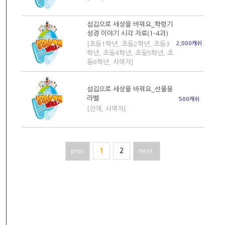
섬김으로 세상을 바꿔요_학령기
성경 이야기 시각 자료(1-4과)
[초등1학년, 초등2학년, 초등3
2,000캐쉬
학년, 초등4학년, 초등5학년, 초
등6학년, 사역자]
섬김으로 세상을 바꿔요_선물용
라벨
500캐쉬
[전체, 사역자]
prev
1
2
next