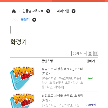
>
인물별 교육자료
>
세례요한
>>>>
학령기
학령기
콘텐츠명
판매가
섬김으로 세상을 바꿔요_포스터
(학령기)
[초등1학년, 초등2학년, 초등3
무료
학년, 초등4학년, 초등5학년, 초
등6학년, 사역자]
섬김으로 세상을 바꿔요_초청장
(학령기)
[초등1학년, 초등2학년, 초등3
500캐쉬