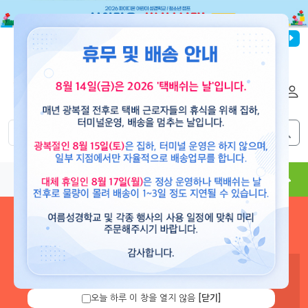
파이디온선교회
로그인
회원가입
해외배송
|
|
0
0
교재
도서
뮤직
용품
현수막
콘텐츠
로그인 하시면 보유 캐쉬 확
인 및 캐쉬 충전을 할 수 있습
니다.
오늘 하루 이 창을 열지 않음
[닫기]