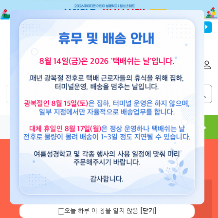
파이디온선교회
로그인
회원가입
해외배송
|
|
0
0
교재
도서
뮤직
용품
현수막
콘텐츠
로그인 하시면 보유 캐쉬 확
인 및 캐쉬 충전을 할 수 있습
니다.
오늘 하루 이 창을 열지 않음
[닫기]