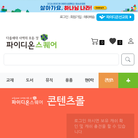
파이디온선교회
로그인
회원가입
해외배송
|
|
0
0
교재
도서
뮤직
용품
현수막
콘텐츠
로그인 하시면 보유 캐쉬 확
인 및 캐쉬 충전을 할 수 있습
니다.