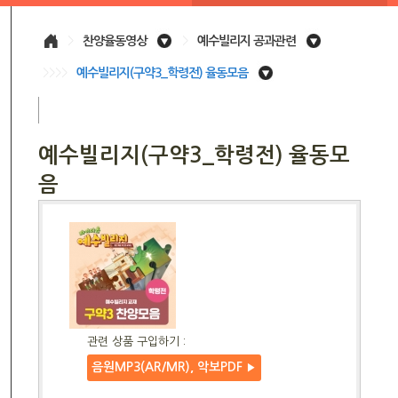
>
찬양율동영상
>
예수빌리지 공과관련
>>>>
예수빌리지(구약3_학령전) 율동모음
예수빌리지(구약3_학령전) 율동모
음
관련 상품 구입하기 :
음원MP3(AR/MR), 악보PDF
▶