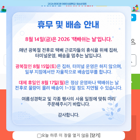
파이디온선교회
로그인
회원가입
해외배송
|
|
0
0
교재
도서
뮤직
용품
현수막
콘텐츠
로그인 하시면 보유 캐쉬 확
인 및 캐쉬 충전을 할 수 있습
니다.
오늘 하루 이 창을 열지 않음
[닫기]