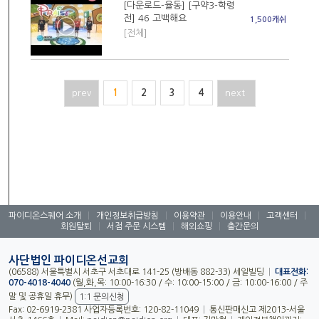
[다운로드-율동] [구약3-학령
전] 46 고백해요
1,500캐쉬
[전체]
prev
1
2
3
4
next
파이디온스퀘어 소개
|
개인정보취급방침
|
이용약관
|
이용안내
|
고객센터
|
회원탈퇴
|
서점 주문 시스템
|
해외쇼핑
|
출간문의
사단법인 파이디온선교회
(06588) 서울특별시 서초구 서초대로 141-25 (방배동 882-33) 세일빌딩
|
대표전화:
070-4018-4040
(월,화,목: 10:00-16:30 / 수: 10:00-15:00 / 금: 10:00-16:00 / 주
말 및 공휴일 휴무)
1:1 문의신청
Fax: 02-6919-2381 사업자등록번호: 120-82-11049
|
통신판매신고 제2013-서울