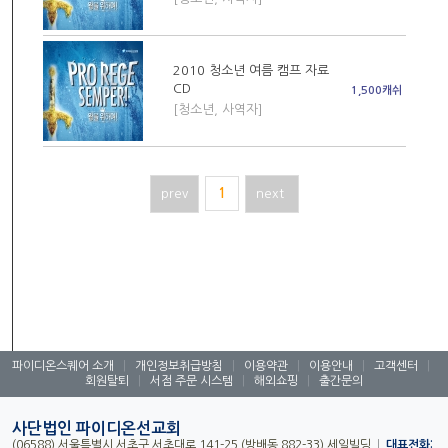
2010 청소년 여름 캠프 자료
CD
1,500캐쉬
[청소년, 사역자]
prev
1
next
파이디온스퀘어 소개
|
개인정보취급방침
|
이용약관
|
이용안내
|
고객센터
|
회원탈퇴
|
서점 주문 시스템
|
해외쇼핑
|
출간문의
사단법인 파이디온선교회
(06588) 서울특별시 서초구 서초대로 141-25 (방배동 882-33) 세일빌딩
|
대표전화: