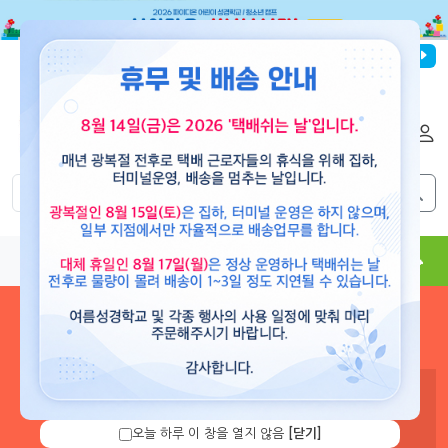
파이디온선교회
로그인
회원가입
해외배송
|
|
0
0
교재
도서
뮤직
용품
현수막
콘텐츠
로그인 하시면 보유 캐쉬 확
인 및 캐쉬 충전을 할 수 있습
니다.
오늘 하루 이 창을 열지 않음
[닫기]