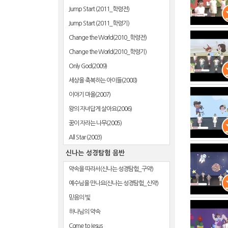
Jump Start (2011_학령전)
Jump Start (2011_학령기)
Change the World(2010_학령전)
Change the World(2010_학령기)
Only God(2009)
세상을 축복하는 아이들(2008)
이야기 마을(2007)
왕의 자녀답게 살아요(2006)
꿈이 자라는 나무(2005)
All Star (2003)
신나는 성경탐험 음반
약속을 따라서(신나는 성경탐험_구약)
예수님을 만나요(신나는 성경탐험_신약)
믿음의 빛
하나님의 약속
Come to Jesus