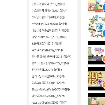
진짜 진짜 하나님 (2019_학령전)
여호와만 참 하나님 (2019_학령기)
하나님이 좋아요 (2018_학령전)
MY ALL TO GOD (2018_학령기)
너랑 나랑 예수님이랑(2017_학령전)
One! 우리는 하나! (2017_학령기)
믿음의 꿈쟁이 (2016_학령전)
꿈을 걷는 아이 (2016_학령기)
하나 둘 셋 승리를 향해!(2015_학령전)
렛츠 고! 승리를 향해 (2015_학령기)
하나님 손잡고(2014_학령전)
난 하나님의 사람(2014_학령기)
믿음으로 콩콩콩 (2013_학령전)
Show Me Your Faith (2013_학령기)
예수님 최고최고 (2012_학령전)
Jesus the Greatest (2012_학령기)