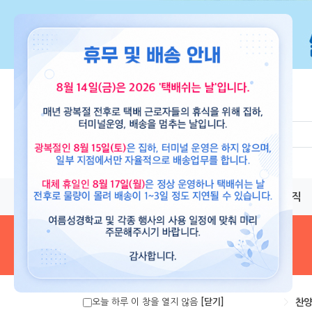
교재
도서
뮤직
음원 및 악보
>
찬양
오늘 하루 이 창을 열지 않음
[닫기]