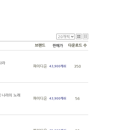
브랜드
다운로드 수
판매가
나라
파이디온
350
43,900캐쉬
 나라의 노래
파이디온
56
43,900캐쉬