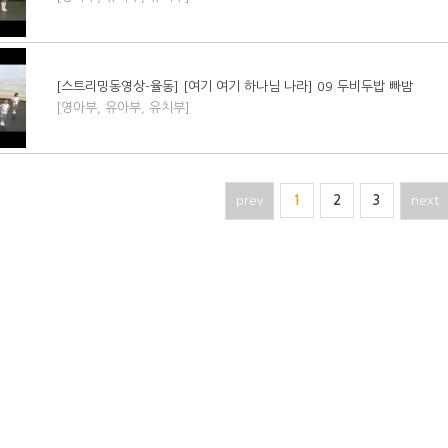
[스트리밍동영상-율동] [여기 여기 하나님 나라] 09 두비두밥 빠밤
[영아부, 유아부, 유치부]
prev
1
2
3
next