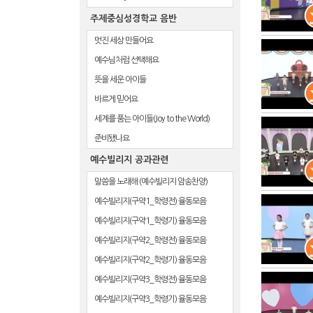
주제중심성경학교 음반
멋진 세상 만들어요
예수님처럼 선택해요
뜻을 세운 아이들
바르게 믿어요
세계를 품는 아이들(Joy to the World)
준비됐나요
예수빌리지 공과관련
말씀을 노래해 (예수빌리지 암송찬양)
예수빌리지(구약1_학령전) 율동모음
예수빌리지(구약1_학령기) 율동모음
예수빌리지(구약2_학령전) 율동모음
예수빌리지(구약2_학령기) 율동모음
예수빌리지(구약3_학령전) 율동모음
예수빌리지(구약3_학령기) 율동모음