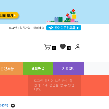
파이디온선교회
로그인
회원가입
해외배송
|
|
지
0
0
콘텐츠몰
해외배송
기획코너
로그인 하시면 보유 캐쉬 확
인 및 캐쉬 충전을 할 수 있습
니다.
학령전)