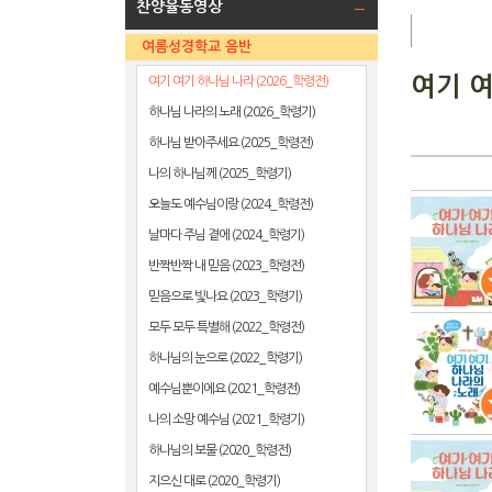
찬양율동영상
여름성경학교 음반
여기 여
여기 여기 하나님 나라 (2026_학령전)
하나님 나라의 노래 (2026_학령기)
하나님 받아주세요 (2025_학령전)
나의 하나님께 (2025_학령기)
오늘도 예수님이랑 (2024_학령전)
날마다 주님 곁에 (2024_학령기)
반짝반짝 내 믿음 (2023_학령전)
믿음으로 빛나요 (2023_학령기)
모두 모두 특별해 (2022_학령전)
하나님의 눈으로 (2022_학령기)
예수님뿐이에요 (2021_학령전)
나의 소망 예수님 (2021_학령기)
하나님의 보물 (2020_학령전)
지으신 대로 (2020_학령기)