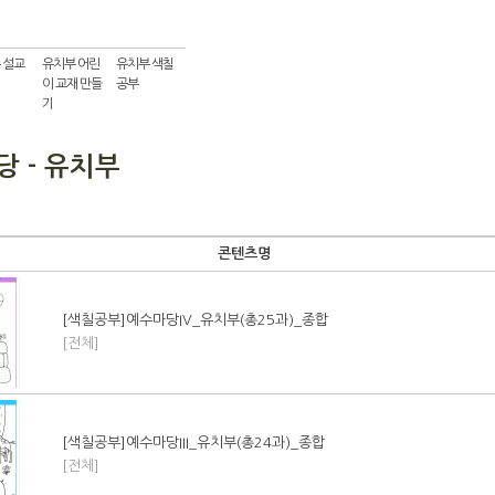
 설교
유치부 어린
유치부 색칠
이 교재 만들
공부
기
 - 유치부
콘텐츠명
[색칠공부]예수마당IV_유치부(총25과)_종합
[전체]
[색칠공부]예수마당III_유치부(총24과)_종합
[전체]