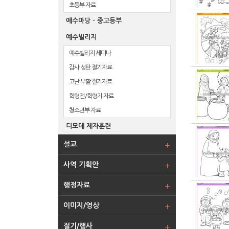
초등부 자료
예수마당 - 중고등부
예수빌리지
예수빌리지 세미나
감사·성탄 절기자료
고난·부활 절기자료
학령전/학령기 자료
청소년부 자료
디모데 제자훈련
설교
사역 기획안
행정자료
이미지/영상
절기/행사