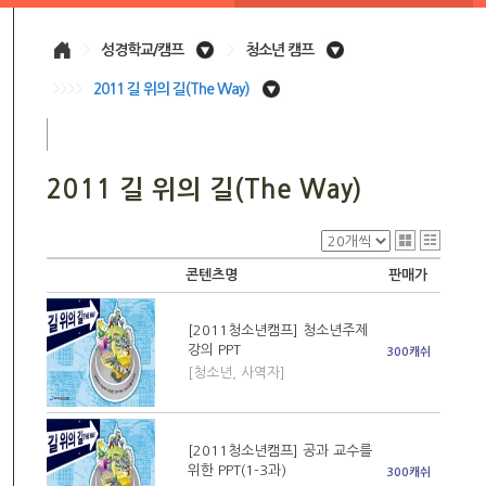
>
성경학교/캠프
>
청소년 캠프
>>>>
2011 길 위의 길(The Way)
2011 길 위의 길(The Way)
콘텐츠명
판매가
[2011청소년캠프] 청소년주제
강의 PPT
300캐쉬
[청소년, 사역자]
[2011청소년캠프] 공과 교수를
위한 PPT(1-3과)
300캐쉬