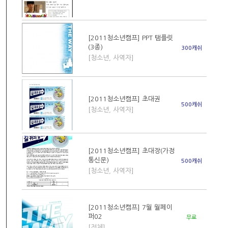
[2011청소년캠프] PPT 탬플릿
(3종)
300캐쉬
[청소년, 사역자]
[2011청소년캠프] 초대권
500캐쉬
[청소년, 사역자]
[2011청소년캠프] 초대장(가정
통신문)
500캐쉬
[청소년, 사역자]
[2011청소년캠프] 7월 월페이
퍼02
무료
[전체]