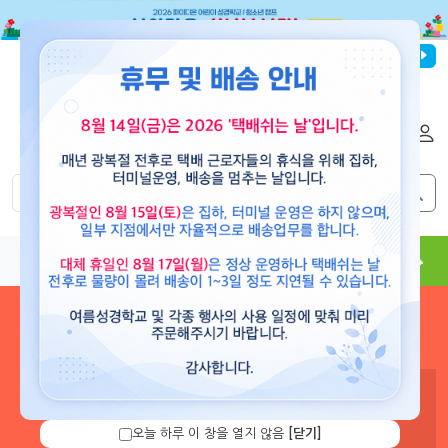
파이디온선교회
로그인
회원가입
해외배송
|
|
0
0
교재
도서
뮤직
용품
현수막
콘텐츠
로그인 하시면 보유 캐쉬 확
인 및 캐쉬 충전을 할 수 있습
니다.
오늘 하루 이 창을 열지 않음
[닫기]