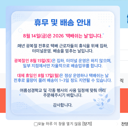
교재
도서
뮤직
음원 및 악보
>
찬양
오늘 하루 이 창을 열지 않음
[닫기]