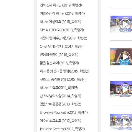
진짜 진짜 하나님 (2019_학령전)
여호와만 참 하나님 (2019_학령기)
하나님이 좋아요 (2018_학령전)
MY ALL TO GOD (2018_학령기)
너랑 나랑 예수님이랑(2017_학령전)
One! 우리는 하나! (2017_학령기)
믿음의 꿈쟁이 (2016_학령전)
꿈을 걷는 아이 (2016_학령기)
하나 둘 셋 승리를 향해!(2015_학령전)
렛츠 고! 승리를 향해 (2015_학령기)
하나님 손잡고(2014_학령전)
난 하나님의 사람(2014_학령기)
믿음으로 콩콩콩 (2013_학령전)
Show Me Your Faith (2013_학령기)
예수님 최고최고 (2012_학령전)
Jesus the Greatest (2012_학령기)