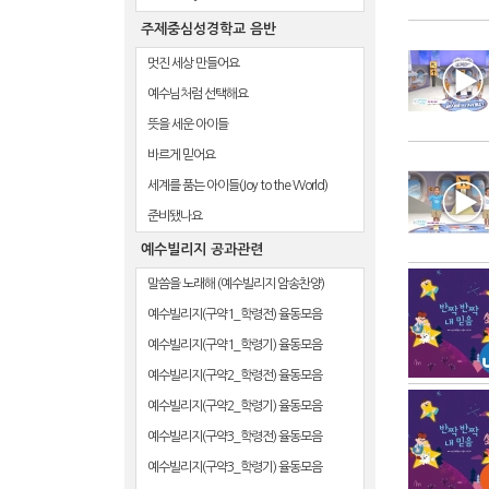
주제중심성경학교 음반
멋진 세상 만들어요
예수님처럼 선택해요
뜻을 세운 아이들
바르게 믿어요
세계를 품는 아이들(Joy to the World)
준비됐나요
예수빌리지 공과관련
말씀을 노래해 (예수빌리지 암송찬양)
예수빌리지(구약1_학령전) 율동모음
예수빌리지(구약1_학령기) 율동모음
예수빌리지(구약2_학령전) 율동모음
예수빌리지(구약2_학령기) 율동모음
예수빌리지(구약3_학령전) 율동모음
예수빌리지(구약3_학령기) 율동모음