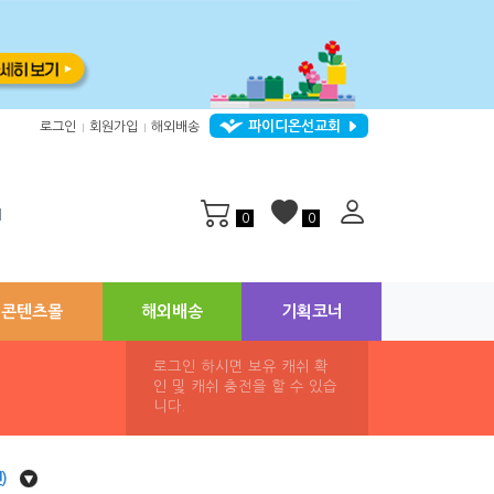
파이디온선교회
로그인
회원가입
해외배송
|
|
지
0
0
콘텐츠몰
해외배송
기획코너
로그인 하시면 보유 캐쉬 확
인 및 캐쉬 충전을 할 수 있습
니다.
)