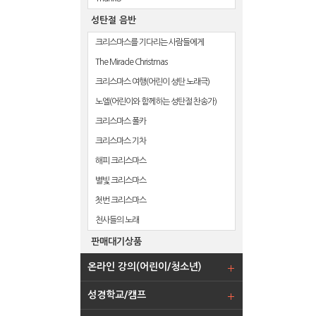
성탄절 음반
크리스마스를 기다리는 사람들에게
The Miracle Christmas
크리스마스 여행(어린이 성탄 노래극)
노엘(어린이와 함께하는 성탄절 찬송가)
크리스마스 폴카
크리스마스 기차
해피 크리스마스
별빛 크리스마스
첫번 크리스마스
천사들의 노래
판매대기상품
온라인 강의(어린이/청소년)
성경학교/캠프