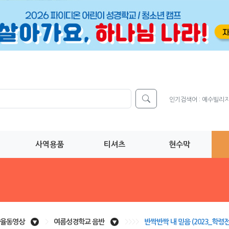
인기검색어 :
예수빌리
사역용품
티셔츠
현수막
율동영상
>
여름성경학교 음반
>>>>
반짝반짝 내 믿음 (2023_학령전