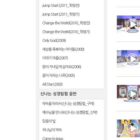
Jump Start (2011_학령전)
Jump Start (2011_학령기)
Change the World(2010_학령전)
Change the World(2010_학령기)
Only God(2009)
세상을 축복하는 아이들(2008)
이야기 마을(2007)
왕의 자녀답게 살아요(2006)
꿈이 자라는 나무(2005)
All Star (2003)
신나는 성경탐험 음반
약속을 따라서(신나는 성경탐험_구약)
예수님을 만나요(신나는 성경탐험_신약)
믿음의 빛
하나님의 약속
Come to Jesus