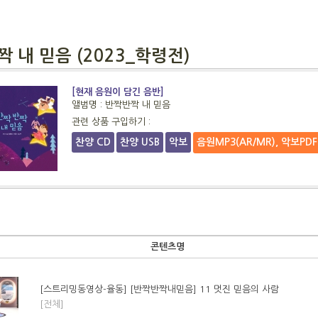
 내 믿음 (2023_학령전)
[현재 음원이 담긴 음반]
앨범명 : 반짝반짝 내 믿음
관련 상품 구입하기 :
찬양 CD
찬양 USB
악보
음원MP3(AR/MR), 악보PD
콘텐츠명
[스트리밍동영상-율동] [반짝반짝내믿음] 11 멋진 믿음의 사람
[전체]