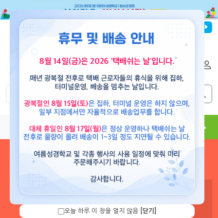
파이디온선교회
로그인
회원가입
해외배송
|
|
0
0
교재
도서
뮤직
용품
현수막
콘텐츠
로그인 하시면 보유 캐쉬 확
인 및 캐쉬 충전을 할 수 있습
니다.
오늘 하루 이 창을 열지 않음
[닫기]