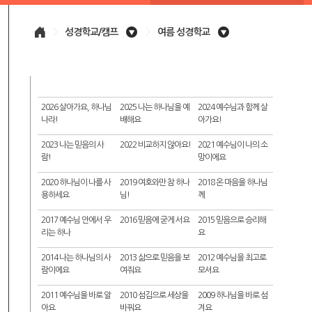
>
성경학교/캠프
>
여름 성경학교
2026 살아가요, 하나님
2025 나는 하나님을 예
2024 예수님과 함께 살
나라!
배해요
아가요!
2023 나는 믿음의 사
2022 비교하지 않아요!
2021 예수님이 나의 소
람!
망이에요
2020 하나님이 나를 사
2019 여호와만 참 하나
2018 온 마음을 하나님
용하세요
님!
께
2017 예수님 안에서 우
2016 믿음에 굳게 서요
2015 믿음으로 승리해
리는 하나
요
2014 나는 하나님의 사
2013 삶으로 믿음을 보
2012 예수님을 최고로
람이에요
여줘요
모셔요
2011 예수님을 바로 알
2010 섬김으로 세상을
2009 하나님을 바로 섬
아요
바꿔요
겨요