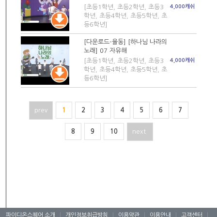
[초등1학년, 초등2학년, 초등3
4,000캐쉬
학년, 초등4학년, 초등5학년, 초
등6학년]
[다운로드-율동] [하나님 나라의
노래] 07 자유해
[초등1학년, 초등2학년, 초등3
4,000캐쉬
학년, 초등4학년, 초등5학년, 초
등6학년]
prev
1
2
3
4
5
6
7
8
9
10
next
파이디온스퀘어 소개
|
개인정보취급방침
|
이용약관
|
이용안내
|
고객센터
|