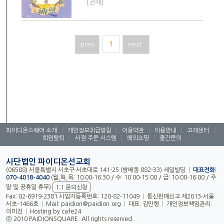
[전체]
prev
1
next
파이디온스퀘어 소개
|
개인정보취급방침
|
이용약관
|
이용안내
|
고객센터
|
회원탈퇴
|
서점 주문 시스템
|
해외쇼핑
|
출간문의
사단법인 파이디온선교회
(06588) 서울특별시 서초구 서초대로 141-25 (방배동 882-33) 세일빌딩
|
대표전화:
070-4018-4040
(월,화,목: 10:00-16:30 / 수: 10:00-15:00 / 금: 10:00-16:00 / 주
말 및 공휴일 휴무)
1:1 문의신청
Fax: 02-6919-2381 사업자등록번호: 120-82-11049
|
통신판매신고 제2013-서울
서초-1466호
|
Mail:
paidion@paidion.org
|
대표: 김만형
|
개인정보책임관리:
이미진
|
Hosting by cafe24
ⓒ 2010 PAIDIONSQUARE. All rights reserved.