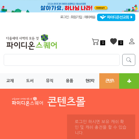
파이디온선교회
로그인
회원가입
해외배송
|
|
0
0
교재
도서
뮤직
용품
현수막
콘텐츠
로그인 하시면 보유 캐쉬 확
인 및 캐쉬 충전을 할 수 있습
니다.