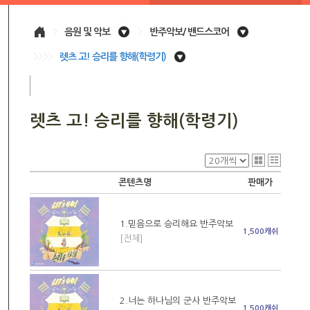
>
음원 및 악보
>
반주악보/ 밴드스코어
>>>>
렛츠 고! 승리를 향해(학령기)
렛츠 고! 승리를 향해(학령기)
콘텐츠명
판매가
1.믿음으로 승리해요 반주악보
1,500캐쉬
[전체]
2.너는 하나님의 군사 반주악보
1,500캐쉬