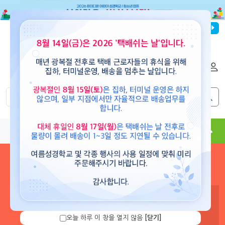
파이디온선교회
로그인
회원가입
해외배송
|
|
0
0
교재
도서
뮤직
용품
현수막
콘텐츠
로그인 하시면 보유 캐쉬 확
인 및 캐쉬 충전을 할 수 있습
니다.
오늘 하루 이 창을 열지 않음
[닫기]