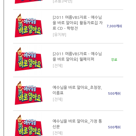
[초등3학년]
[2011 여름VBS자료 - 예수님
을 바로 알아요] 활동자료집 자
7,000캐쉬
료 CD - 학령전
[유치부]
[2011 여름VBS자료 - 예수님
을 바로 알아요] 월페이퍼
무료
[전체]
예수님을 바로 알아요_초청장,
이름표
500캐쉬
[전체]
예수님을 바로 알아요_가정 통
신문
500캐쉬
[전체]