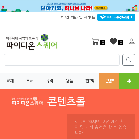
파이디온선교회
로그인
회원가입
해외배송
|
|
0
0
교재
도서
뮤직
용품
현수막
콘텐츠
로그인 하시면 보유 캐쉬 확
인 및 캐쉬 충전을 할 수 있습
니다.