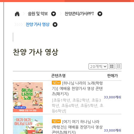
>
음원 및 악보
>
찬양콘티/가사PPT
>>>>
찬양 가사 영상
찬양 가사 영상
콘텐츠명
판매가
[하나님 나라의 노래(학령
기)] 예배용 찬양가사 영상 콘텐
츠(패키지)
33,000캐쉬
[초등1학년, 초등2학년, 초등3
학년, 초등4학년, 초등5학년, 초
등6학년]
[여기 여기 하나님 나라
(학령전)] 예배용 찬양가사 영상
33,000캐쉬
콘텐츠(패키지)