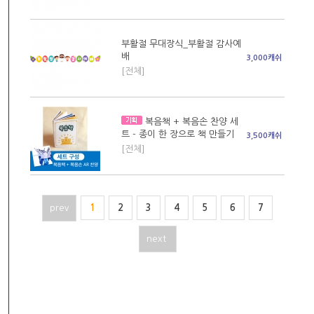
부활절 무대장식_부활절 감사예
배
3,000캐쉬
[전체]
복음책 + 복음손 찬양 세
트 - 종이 한 장으로 책 만들기
3,500캐쉬
[전체]
prev
1
2
3
4
5
6
7
next