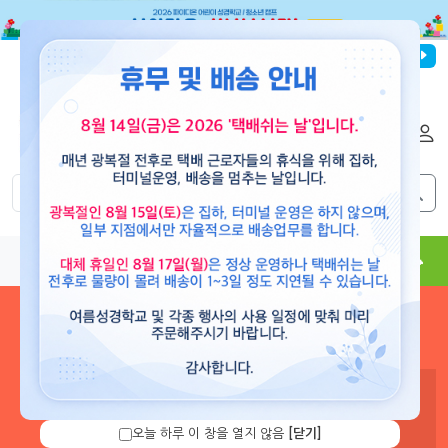
파이디온선교회
로그인
회원가입
해외배송
|
|
0
0
교재
도서
뮤직
용품
현수막
콘텐츠
로그인 하시면 보유 캐쉬 확
인 및 캐쉬 충전을 할 수 있습
니다.
오늘 하루 이 창을 열지 않음
[닫기]