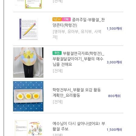
[전체]
종려주일-부활절_찬
양콘티(학령전)
1,500캐쉬
[영아부, 유아부, 유치부, 사역
자]
부활절연극자료(학령전)_
부활절달걀이야기_부활의 예수
3,000캐쉬
님을 전해요
[전체]
학령전부서_부활절 오감 활동
계획안_요리활동
800캐쉬
[전체]
예수님이 다시 살아나셨어요! 부
활절 주보
1,500캐쉬
[전체]