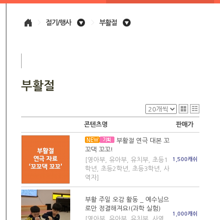
>
절기/행사
>
부활절
부활절
콘텐츠명
판매가
부활절 연극 대본 꼬
꼬댁 꼬꼬!
[영아부, 유아부, 유치부, 초등1
1,500캐쉬
학년, 초등2학년, 초등3학년, 사
역자]
부활 주일 오감 활동 _ 예수님으
로만 정결해져요!(과학 실험)
1,000캐쉬
[영아부, 유아부, 유치부, 사역