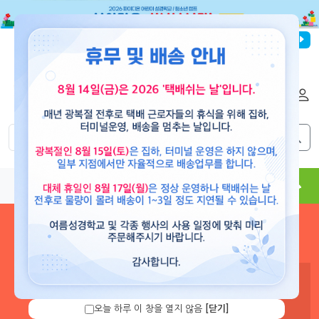
파이디온선교회
로그인
회원가입
해외배송
|
|
0
0
교재
도서
뮤직
용품
현수막
콘텐츠
로그인 하시면 보유 캐쉬 확
인 및 캐쉬 충전을 할 수 있습
니다.
오늘 하루 이 창을 열지 않음
[닫기]