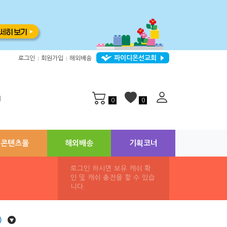
파이디온선교회
로그인
회원가입
해외배송
|
|
지
0
0
콘텐츠몰
해외배송
기획코너
로그인 하시면 보유 캐쉬 확
인 및 캐쉬 충전을 할 수 있습
니다.
)