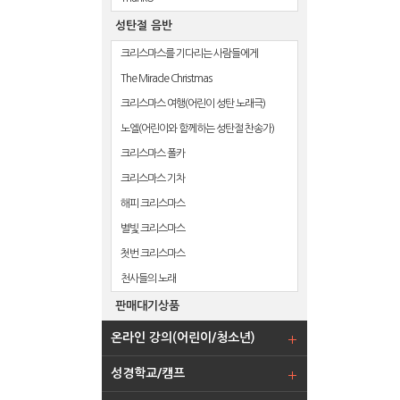
성탄절 음반
크리스마스를 기다리는 사람들에게
The Miracle Christmas
크리스마스 여행(어린이 성탄 노래극)
노엘(어린이와 함께하는 성탄절 찬송가)
크리스마스 폴카
크리스마스 기차
해피 크리스마스
별빛 크리스마스
첫번 크리스마스
천사들의 노래
판매대기상품
온라인 강의(어린이/청소년)
성경학교/캠프