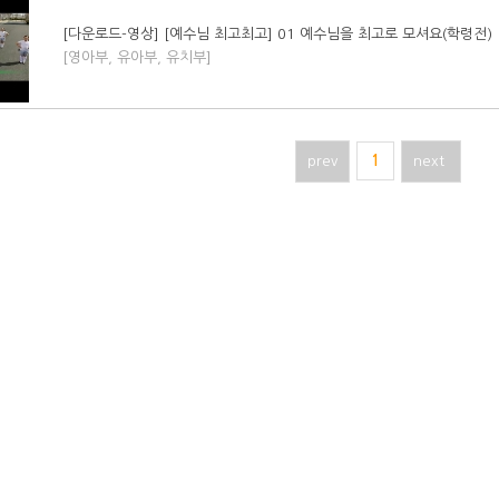
[다운로드-영상] [예수님 최고최고] 01 예수님을 최고로 모셔요(학령전)
[영아부, 유아부, 유치부]
prev
1
next