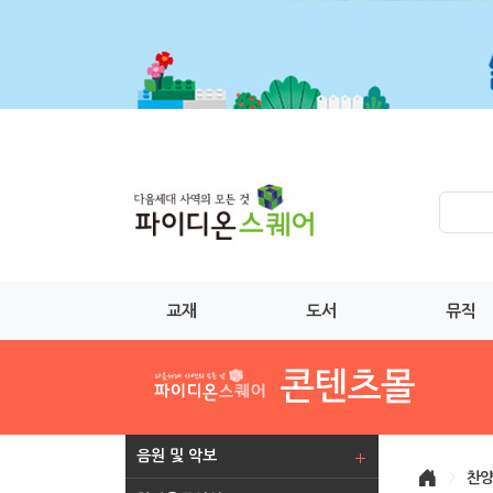
교재
도서
뮤직
음원 및 악보
>
찬양