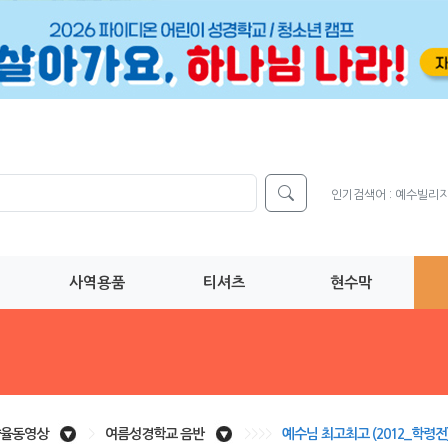
인기검색어 :
예수빌리
사역용품
티셔츠
현수막
율동영상
>
여름성경학교 음반
>>>>
예수님 최고최고 (2012_학령전