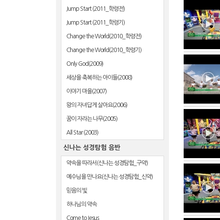
Jump Start (2011_학령전)
Jump Start (2011_학령기)
Change the World(2010_학령전)
Change the World(2010_학령기)
Only God(2009)
세상을 축복하는 아이들(2008)
이야기 마을(2007)
왕의 자녀답게 살아요(2006)
꿈이 자라는 나무(2005)
All Star (2003)
신나는 성경탐험 음반
약속을 따라서(신나는 성경탐험_구약)
예수님을 만나요(신나는 성경탐험_신약)
믿음의 빛
하나님의 약속
Come to Jesus