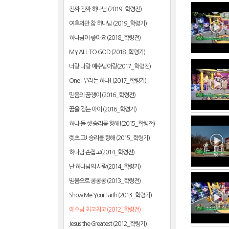
진짜 진짜 하나님 (2019_학령전)
여호와만 참 하나님 (2019_학령기)
하나님이 좋아요 (2018_학령전)
MY ALL TO GOD (2018_학령기)
너랑 나랑 예수님이랑(2017_학령전)
One! 우리는 하나! (2017_학령기)
믿음의 꿈쟁이 (2016_학령전)
꿈을 걷는 아이 (2016_학령기)
하나 둘 셋 승리를 향해!(2015_학령전)
렛츠 고! 승리를 향해 (2015_학령기)
하나님 손잡고(2014_학령전)
난 하나님의 사람(2014_학령기)
믿음으로 콩콩콩 (2013_학령전)
Show Me Your Faith (2013_학령기)
예수님 최고최고 (2012_학령전)
Jesus the Greatest (2012_학령기)