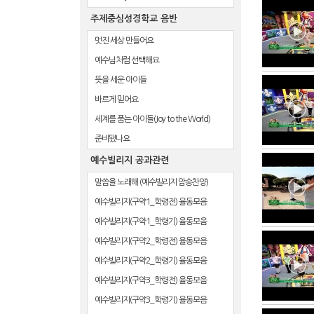
주제중심성경학교 음반
멋진 세상 만들어요
예수님처럼 선택해요
뜻을 세운 아이들
바르게 믿어요
세계를 품는 아이들(Joy to the World)
준비됐나요
예수빌리지 공과관련
말씀을 노래해 (예수빌리지 암송찬양)
예수빌리지(구약1_학령전) 율동모음
예수빌리지(구약1_학령기) 율동모음
예수빌리지(구약2_학령전) 율동모음
예수빌리지(구약2_학령기) 율동모음
예수빌리지(구약3_학령전) 율동모음
예수빌리지(구약3_학령기) 율동모음