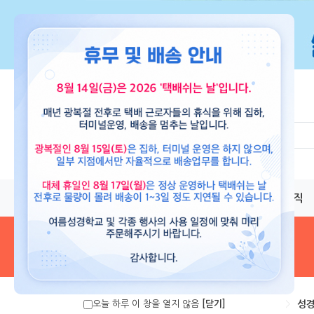
교재
도서
뮤직
음원 및 악보
>
성경
오늘 하루 이 창을 열지 않음
[닫기]