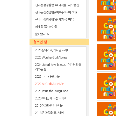
신나는 성경탐험3(마태복음~사도행전)
신나는 성경탐험2(여호수아~에스더)
신나는 성경탐험1(창세기~신명기)
세계를 품는 아이들
준비됐나요?
청소년 캠프
2026 살아가요, 하나님 나라!
2025 Worship God Always
2024 Living life with Jesus!_예수님과 함
께하는 삶
2023 나는 믿음의사람!
2022 As God Made Me!
2021 Jesus, the Living Hope
2020 하나님께 나를 드려요
2019 여호와만 참 하나님
2018 온 마음을 하나님께