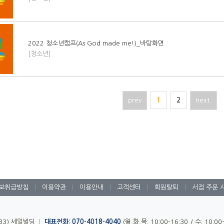
2022 청소년캠프(As God made me!)_바탕화면
[청소년]
prev
1
2
next
보취급방침
|
이용약관
|
이용안내
|
고객센터
|
회원탈퇴
|
서점 주문 
-33) 세일빌딩
|
대표전화: 070-4018-4040
(월,화,목: 10:00-16:30 / 수: 10:0