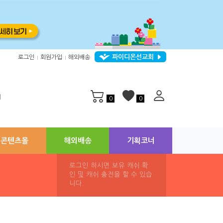
파이디온선교회
로그인
회원가입
해외배송
|
|
지
0
0
콘텐츠몰
해외배송
기획코너
로그인 하시면 보유 캐쉬 확
인 및 캐쉬 충전을 할 수 있습
니다.