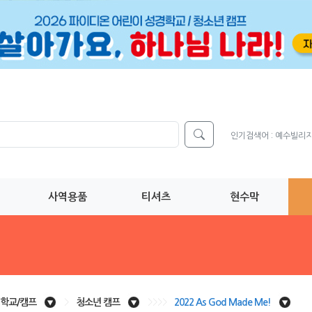
인기검색어 :
예수빌리
사역용품
티셔츠
현수막
학교/캠프
>
청소년 캠프
>>>>
2022 As God Made Me!