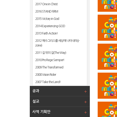
2017 One in Christ
2016 STAND FIRM
2015 Victory in God
2014 Experiencing GOD
2013 Faith Action!
2012 예수그리스를 세상에 나타내라(J-
zone)
2011 길 위의 길(The Way)
2010 Pro Rege Semper!
2009 The Transformed
2008 Vision Rider
2007 Take the Land!
공과
설교
사역 기획안