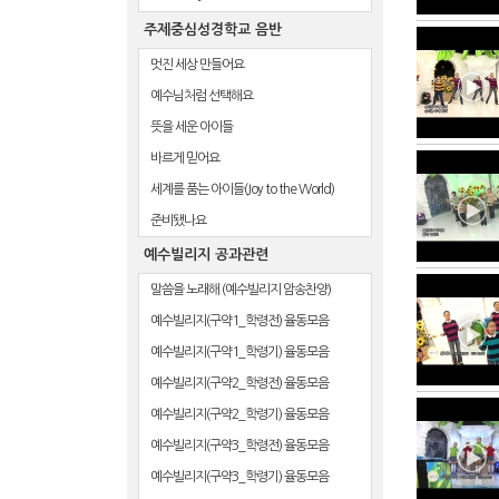
주제중심성경학교 음반
멋진 세상 만들어요
예수님처럼 선택해요
뜻을 세운 아이들
바르게 믿어요
세계를 품는 아이들(Joy to the World)
준비됐나요
예수빌리지 공과관련
말씀을 노래해 (예수빌리지 암송찬양)
예수빌리지(구약1_학령전) 율동모음
예수빌리지(구약1_학령기) 율동모음
예수빌리지(구약2_학령전) 율동모음
예수빌리지(구약2_학령기) 율동모음
예수빌리지(구약3_학령전) 율동모음
예수빌리지(구약3_학령기) 율동모음