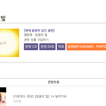
 빛
[현재 음원이 담긴 음반]
앨범명 : 믿음의 빛
관련 상품 구입하기 :
찬양 CD
찬양 DVD
악보
음원MP3(AR/MR), 악보P
콘텐츠명
[다운로드-영상] [믿음의 빛] 14 달려가요
[전체]