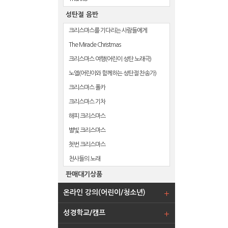
성탄절 음반
크리스마스를 기다리는 사람들에게
The Miracle Christmas
크리스마스 여행(어린이 성탄 노래극)
노엘(어린이와 함께하는 성탄절 찬송가)
크리스마스 폴카
크리스마스 기차
해피 크리스마스
별빛 크리스마스
첫번 크리스마스
천사들의 노래
판매대기상품
온라인 강의(어린이/청소년)
성경학교/캠프