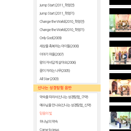
Jump Start (2011_학령전)
Jump Start (2011_학령기)
Change the World(2010_학령전)
Change the World(2010_학령기)
Only God(2009)
세상을 축복하는 아이들(2008)
이야기 마을(2007)
왕의 자녀답게 살아요(2006)
꿈이 자라는 나무(2005)
All Star (2003)
신나는 성경탐험 음반
약속을 따라서(신나는 성경탐험_구약)
예수님을 만나요(신나는 성경탐험_신약)
믿음의 빛
하나님의 약속
Come to Jesus