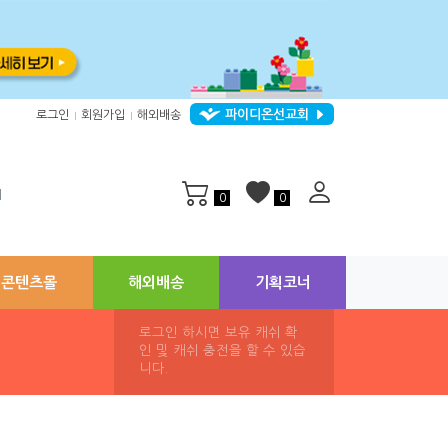
파이디온선교회
로그인
회원가입
해외배송
|
|
지
0
0
콘텐츠몰
해외배송
기획코너
로그인 하시면 보유 캐쉬 확
인 및 캐쉬 충전을 할 수 있습
니다.