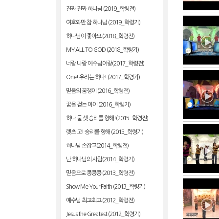
진짜 진짜 하나님 (2019_학령전)
여호와만 참 하나님 (2019_학령기)
하나님이 좋아요 (2018_학령전)
MY ALL TO GOD (2018_학령기)
너랑 나랑 예수님이랑(2017_학령전)
One! 우리는 하나! (2017_학령기)
믿음의 꿈쟁이 (2016_학령전)
꿈을 걷는 아이 (2016_학령기)
하나 둘 셋 승리를 향해!(2015_학령전)
렛츠 고! 승리를 향해 (2015_학령기)
하나님 손잡고(2014_학령전)
난 하나님의 사람(2014_학령기)
믿음으로 콩콩콩 (2013_학령전)
Show Me Your Faith (2013_학령기)
예수님 최고최고 (2012_학령전)
Jesus the Greatest (2012_학령기)