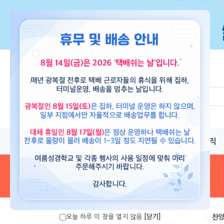
교재
도서
뮤직
음원 및 악보
>
찬양
오늘 하루 이 창을 열지 않음
[닫기]