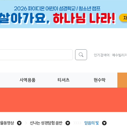
인기검색어 :
예수빌리
사역용품
티셔츠
현수막
율동영상
>
신나는 성경탐험 음반
>>>>
믿음의 빛