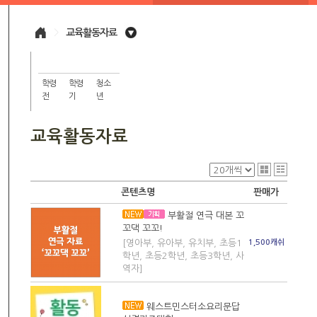
>
교육활동자료
학령
학령
청소
전
기
년
교육활동자료
콘텐츠명
판매가
부활절 연극 대본 꼬
꼬댁 꼬꼬!
[영아부, 유아부, 유치부, 초등1
1,500캐쉬
학년, 초등2학년, 초등3학년, 사
역자]
웨스트민스터소요리문답