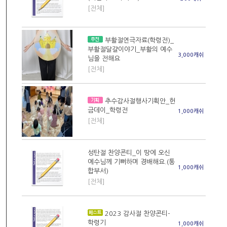
[전체]
부활절연극자료(학령전)_
부활절달걀이야기_부활의 예수
3,000캐쉬
님을 전해요
[전체]
추수감사절행사기획안_헌
금데이_학령전
1,000캐쉬
[전체]
성탄절 찬양콘티_이 땅에 오신
예수님께 기뻐하며 경배해요.(통
1,000캐쉬
합부서)
[전체]
2023 감사절 찬양콘티-
학령기
1,000캐쉬