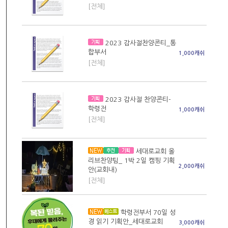
[전체]
2023 감사절찬양콘티_통
합부서
1,000캐쉬
[전체]
2023 감사절 찬양콘티-
학령전
1,000캐쉬
[전체]
세대로교회 올
리브찬양팀_ 1박 2일 캠핑 기획
2,000캐쉬
안(교회내)
[전체]
학령전부서 70일 성
경 읽기 기획안_세대로교회
3,000캐쉬