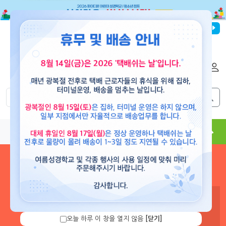
파이디온선교회
로그인
회원가입
해외배송
|
|
0
0
교재
도서
뮤직
용품
현수막
콘텐츠
로그인 하시면 보유 캐쉬 확
인 및 캐쉬 충전을 할 수 있습
니다.
오늘 하루 이 창을 열지 않음
[닫기]