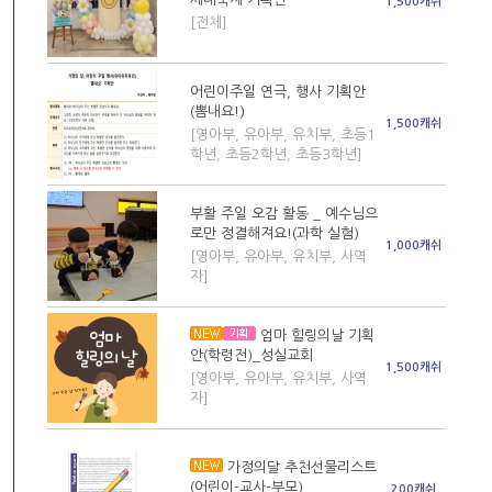
1,500캐쉬
[전체]
어린이주일 연극, 행사 기획안
(뽐내요!)
1,500캐쉬
[영아부, 유아부, 유치부, 초등1
학년, 초등2학년, 초등3학년]
부활 주일 오감 활동 _ 예수님으
로만 정결해져요!(과학 실험)
1,000캐쉬
[영아부, 유아부, 유치부, 사역
자]
엄마 힐링의날 기획
안(학령전)_성실교회
1,500캐쉬
[영아부, 유아부, 유치부, 사역
자]
가정의달 추천선물리스트
(어린이-교사-부모)
200캐쉬