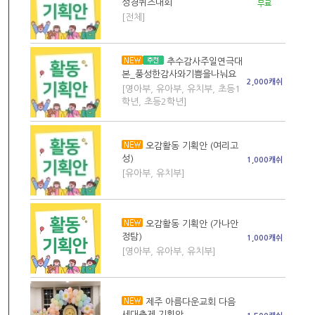
성경퀴즈대회
무료
[전체]
추수감사주일연극대
본_풍성한감사와기쁨을나눠요
2,000캐쉬
[영아부, 유아부, 유치부, 초등1
학년, 초등2학년]
오감활동 기획안 (여리고
성)
1,000캐쉬
[유아부, 유치부]
오감활동 기획안 (가나안
정탐)
1,000캐쉬
[영아부, 유아부, 유치부]
제주 아름다운교회 다음
세대축제 기획안