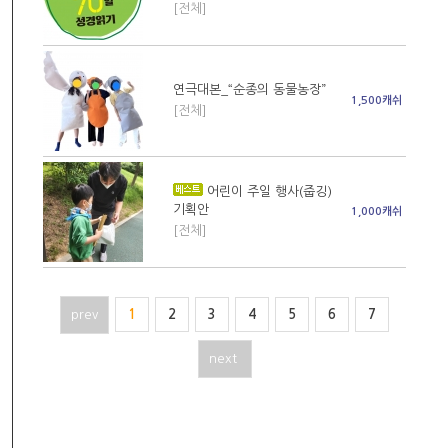
[전체]
연극대본_“순종의 동물농장”
1,500캐쉬
[전체]
어린이 주일 행사(줍깅)
기획안
1,000캐쉬
[전체]
prev
1
2
3
4
5
6
7
next