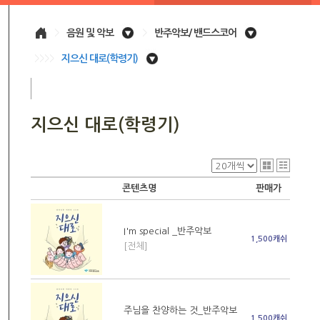
>
음원 및 악보
>
반주악보/ 밴드스코어
>>>>
지으신 대로(학령기)
지으신 대로(학령기)
콘텐츠명
판매가
I'm special _반주악보
1,500캐쉬
[전체]
주님을 찬양하는 것_반주악보
1,500캐쉬