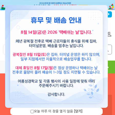
파이디온선교회
로그인
회원가입
해외배송
|
|
0
0
교재
도서
뮤직
용품
현수막
콘텐츠
로그인 하시면 보유 캐쉬 확
인 및 캐쉬 충전을 할 수 있습
니다.
오늘 하루 이 창을 열지 않음
[닫기]