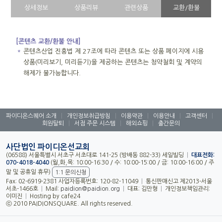
상세정보
상품리뷰
관련상품
교환/환불
[콘텐츠 교환/환불 안내]
＊
콘텐츠산업 진흥법 제 27조에 따라 콘텐츠 또는 상품 페이지에 시용
상품(미리보기, 미리듣기)을 제공하는 콘텐츠는 청약철회 및 계약의
해제가 불가능합니다.
파이디온스퀘어 소개
|
개인정보취급방침
|
이용약관
|
이용안내
|
고객센터
|
회원탈퇴
|
서점 주문 시스템
|
해외쇼핑
|
출간문의
사단법인 파이디온선교회
(06588) 서울특별시 서초구 서초대로 141-25 (방배동 882-33) 세일빌딩
|
대표전화:
070-4018-4040
(월,화,목: 10:00-16:30 / 수: 10:00-15:00 / 금: 10:00-16:00 / 주
말 및 공휴일 휴무)
1:1 문의신청
Fax: 02-6919-2381 사업자등록번호: 120-82-11049
|
통신판매신고 제2013-서울
서초-1466호
|
Mail:
paidion@paidion.org
|
대표: 김만형
|
개인정보책임관리:
이미진
|
Hosting by cafe24
ⓒ 2010 PAIDIONSQUARE. All rights reserved.