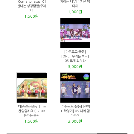
[Come to Jesus] 01
자라는 나무] 17 온 맘
신나는 성경탐험(주제
다해
가)
1,000원
1,500원
[다운로드-율동]
[ONE! 우리는 하나]
05 크게 외쳐라
3,000원
[다운로드-율동] [나도
[다운로드-율동] [신약
찬양할래요1] 2-08
1-학령기] 09 나의 맘
놀라운 솜씨
다하여
1,500원
3,000원