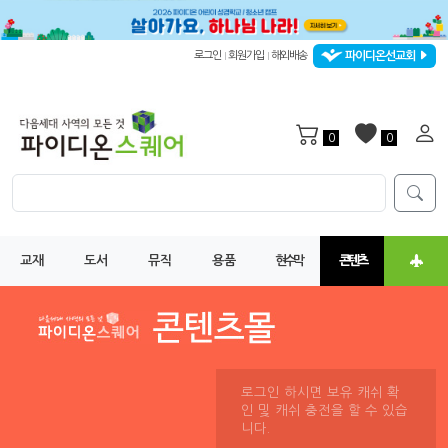
파이디온선교회
로그인
회원가입
해외배송
|
|
0
0
교재
도서
뮤직
용품
현수막
콘텐츠
로그인 하시면 보유 캐쉬 확
인 및 캐쉬 충전을 할 수 있습
니다.